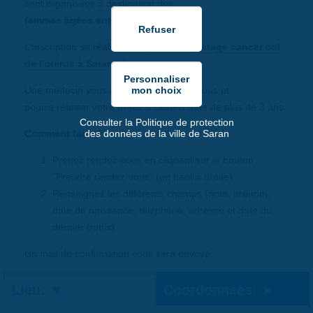
sont organisées à destination des
femmes âgées entre 25 et 65 ans
.
L'inscription se réalise en ligne sur
Dépistage cancer col
de l'utérus à Saran
Une médecin vous recevra sur rendez-vous et
pourra réaliser votre frottis si celui-ci date de plus de 3 ans.
Consulter la Politique de protection
Comment faire ?
des données de la ville de Saran
Prenez rendez-vous en cliquant sur le bouton
"Prendre rendez-vous" (en haut à droite)
Renseignez les différents champs (nom, prénom,
date de naissance, téléphone, adresse et date du
dernier frottis).
Un mail de confirmation vous sera envoyé.
Lieu:
Coordonnées: