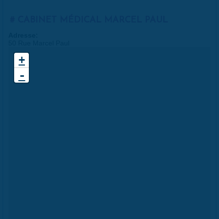
CABINET MÉDICAL MARCEL PAUL
Adresse:
50 Rue Marcel Paul
+
-