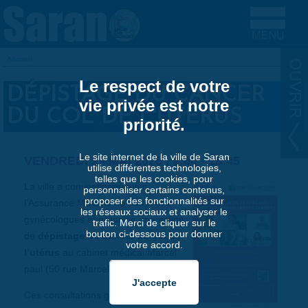
Aller au contenu principal
Accueil
VOUS ÊTES ICI
Le respect de votre
DÉPISTAGE DU CANCER
vie privée est notre
DU COL DE L'UTÉRUS
priorité.
Le site internet de la ville de Saran
VENDREDI 29 MAI 2026 |
9:00
-
18:45
utilise différentes technologies,
telles que les cookies, pour
La ville a conventionné avec
personnaliser certains contenus,
proposer des fonctionnalités sur
l'Assurance Maladie du Loiret et 2
les réseaux sociaux et analyser le
gynécologues et organise une action
trafic. Merci de cliquer sur le
bouton ci-dessous pour donner
de
dépistage du cancer du col de
votre accord.
l’utérus
au cabinet médical Marcel
paul (50 rue Marcel Paul à Saran).
Ces consultations gynécologiques