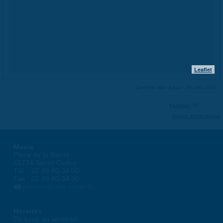
Leaflet
Dernière mise à jour : 24 avril 2026
Partager
Suivre @VilleSaran
Mairie
Place de la liberté
45774 Saran Cedex
Tél. : 02 38 80 34 00
Fax : 02 38 80 34 30
courrier@ville-saran.fr
Horaires
Du lundi au vendredi :