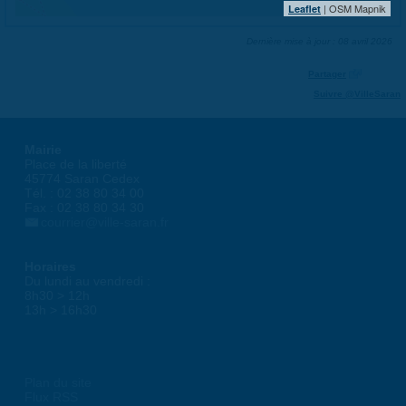
| OSM Mapnik
Leaflet
Dernière mise à jour : 08 avril 2026
Partager
Suivre @VilleSaran
Mairie
Place de la liberté
45774 Saran Cedex
Tél. : 02 38 80 34 00
Fax : 02 38 80 34 30
courrier@ville-saran.fr
Horaires
Du lundi au vendredi :
8h30 > 12h
13h > 16h30
Plan du site
Flux RSS