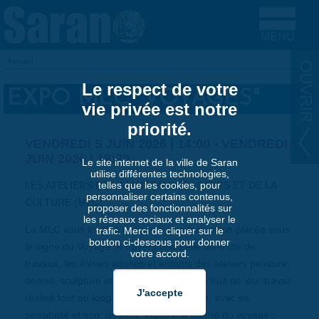
Aller au contenu principal
Accueil
VOUS ÊTES ICI
Le respect de votre
EXPO MLC "VOYAGES"
vie privée est notre
priorité.
VENDREDI 5 JUIN 2026 | 14:00
-
VENDREDI 19
JUIN 2026 | 18:30
Le site internet de la ville de Saran
utilise différentes technologies,
LES ATELIERS DE LA MAISON DES LOISIRS ET DE LA
telles que les cookies, pour
personnaliser certains contenus,
CULTURE (MLC)
proposer des fonctionnalités sur
les réseaux sociaux et analyser le
La MLC vous invite à découvrir une exposition placée sous
trafic. Merci de cliquer sur le
bouton ci-dessous pour donner
le signe du Voyage. À travers une belle diversité de
votre accord.
travaux, les élèves adultes et enfants des ateliers peinture,
dessin, sculpture et pastels partagent le fruit de leur travail
réalisé tout au long de la saison. Chacun, avec sa
sensibilité et son univers, explore le thème du voyage :