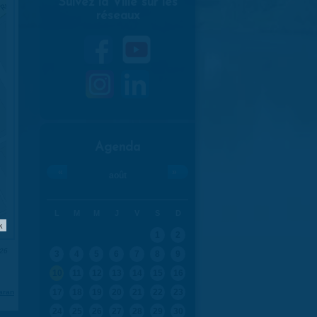
Suivez la Ville sur les
réseaux
Agenda
«
»
août
L
M
M
J
V
S
D
k
1
2
026
3
4
5
6
7
8
9
10
11
12
13
14
15
16
17
18
19
20
21
22
23
aran
24
25
26
27
28
29
30