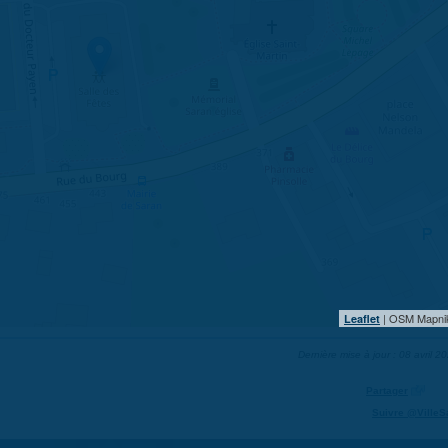
| OSM Mapni
Leaflet
Dernière mise à jour : 08 avril 2
Partager
Suivre @VilleS