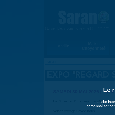
Aller au contenu principal
{ Ensemble, vivons notre ville ! }
www.saran.fr
Mairie
La ville
Citoyenneté
Accueil
VOUS ÊTES ICI
EXPO "REGARD S
Le r
SAMEDI 30 MAI 2026 | 14:00
Le Groupe d'Histoire Locale fête s
Le site inte
personnaliser cer
Venez voyager avec nous.