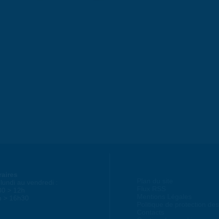
raires
Plan du site
lundi au vendredi :
Flux RSS
30 > 12h
Mentions Légales
h > 16h30
Politique de protection d
Contacts