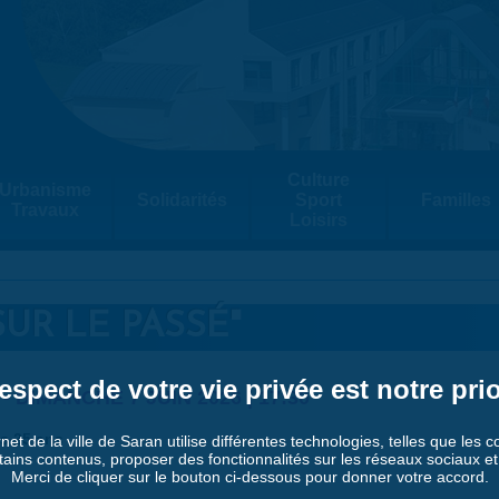
Culture
Urbanisme
Solidarités
Sport
Familles
Travaux
Loisirs
UR LE PASSÉ"
espect de votre vie privée est notre prio
-
DIMANCHE 7 JUIN 2026 | 17:30
es 25 ans
rnet de la ville de Saran utilise différentes technologies, telles que les 
tains contenus, proposer des fonctionnalités sur les réseaux sociaux et a
Merci de cliquer sur le bouton ci-dessous pour donner votre accord.