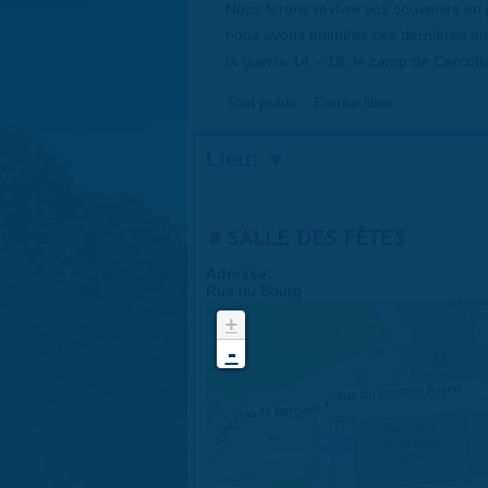
Nous ferons revivre vos souvenirs en 
nous avons animées ces dernières anné
la guerre 14 – 18, le camp de Cercottes
Tout public - Entrée libre
Lieu:
SALLE DES FÊTES
Adresse:
Rue du Bourg
+
-