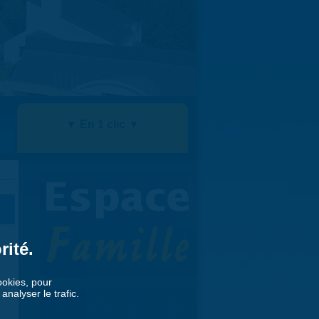
▼ En 1 clic ▼
rité.
cookies, pour
nalyser le trafic.