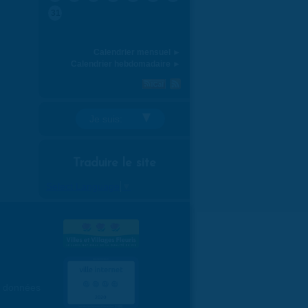
31
Calendrier mensuel ►
Calendrier hebdomadaire ►
Je suis:
Traduire le site
Select Language
▼
es données