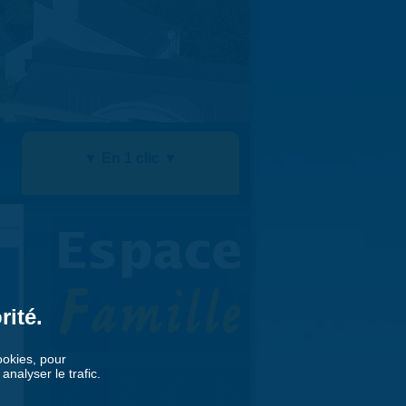
▼ En 1 clic ▼
rité.
cookies, pour
nalyser le trafic.