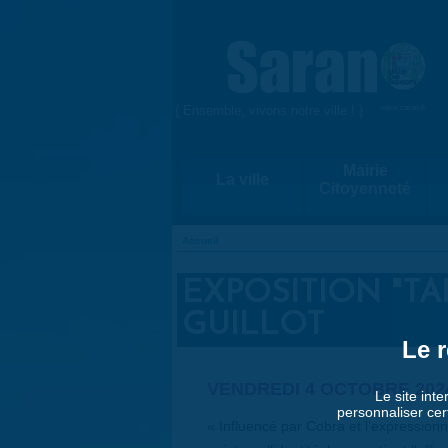
Aller au contenu principal
{ Ensemble, vivons notre ville ! }
www.saran.fr
Mairie
La ville
Citoyenneté
Accueil
VOUS ÊTES ICI
EXPOSITION "TA
GUILLOT
Le r
VENDREDI 4 OCTOBRE 2024 
Le site inte
personnaliser cer
« Influencé par Cobra et l’expression