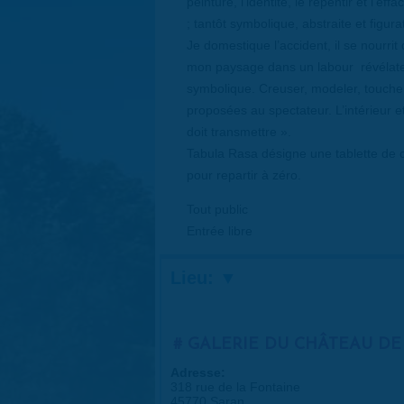
peinture, l’identité, le repentir et l’e
; tantôt symbolique, abstraite et figur
Je domestique l’accident, il se nourrit
mon paysage dans un labour révélate
symbolique. Creuser, modeler, touche
proposées au spectateur. L’intérieur e
doit transmettre ».
Tabula Rasa désigne une tablette de ci
pour repartir à zéro.
Tout public
Entrée libre
Lieu:
GALERIE DU CHÂTEAU DE
Adresse:
318 rue de la Fontaine
45770 Saran