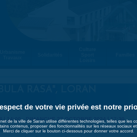
Culture
Urbanisme
Solidarités
Sport
Familles
Travaux
Loisirs
BULA RASA", LORAN
espect de votre vie privée est notre prio
| 14:00
-
DIMANCHE 27 OCTOBRE 2024 | 17:30
rnet de la ville de Saran utilise différentes technologies, telles que les 
tains contenus, proposer des fonctionnalités sur les réseaux sociaux et a
nisme abstrait, ma préoccupation pour la mémoire géologique de la
Merci de cliquer sur le bouton ci-dessous pour donner votre accord.