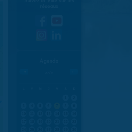
Suivez la Ville sur les
réseaux
Agenda
«
»
août
L
M
M
J
V
S
D
1
2
3
4
5
6
7
8
9
10
11
12
13
14
15
16
17
18
19
20
21
22
23
24
25
26
27
28
29
30