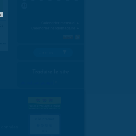
31
k
Calendrier mensuel ►
024
Calendrier hebdomadaire ►
aran
Je suis:
Traduire le site
Select Language
▼
es données