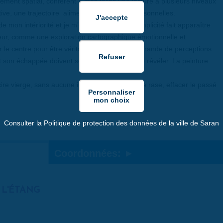
ffacement spatial, confèrent à mes toiles une lecture à plusieurs niveaux
ative, une trajectoire alimentée de sources personnelles.
 de mon intériorité et je m’en amuse. Cette complicité fait apparaître
ur, comme une exploration cartographique émotionnelle et
r le centre pour être véritable, comme une offrande de perceptions
t son échappée doivent se présenter à lui et le révéler. La peinture
re vierge, sans aucune inscription. Faire table rase, effacer le passé
Consulter la Politique de protection des données de la ville de Saran
Coordonnées:
 L'ÉTANG