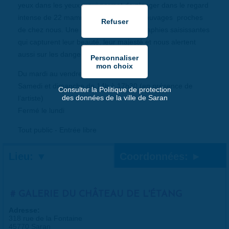
yeux dans les yeux » qui permet de plonger dans le regard
intense de 22 mammifères et oiseaux sauvages proches
de chez nous. Une sélection de photographies saisissantes
qui capturent leur beauté, leur majesté et nous alertent
aussi sur les dangers qui les guettent.
Du mardi au vendredi de 14h à 17h
Samedi et dimanche de 14h à 17h30 (en présence de
Consulter la Politique de protection
des données de la ville de Saran
l’artiste)
Fermé le lundi
Tout public - Entrée libre
Lieu:
Coordonnées:
GALERIE DU CHÂTEAU DE L'ÉTANG
Adresse:
318 rue de la Fontaine
45770 Saran