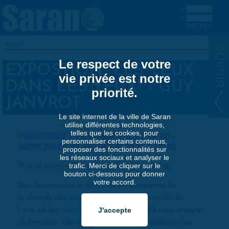
Aller au contenu principal
Accueil
VOUS ÊTES ICI
Le respect de votre
EXPOSTION "LES YEUX
vie privée est notre
DANS LES YEUX" - GUY
priorité.
JANVROT
Le site internet de la ville de Saran
utilise différentes technologies,
telles que les cookies, pour
VENDREDI 7 FÉVRIER 2025 | 14:00
-
personnaliser certains contenus,
MERCREDI 26 FÉVRIER 2025 | 17:30
proposer des fonctionnalités sur
les réseaux sociaux et analyser le
Photographies - Plongez dans le regard animal
trafic. Merci de cliquer sur le
bouton ci-dessous pour donner
votre accord.
Guy Janvrot vous invite à prendre conscience de
la diversité des espèces de la région Centre Val de
Loire, de leur sensibilité, de leur capacité à nous procurer
de l’émotion. Une exposition captivante intitulée « Les