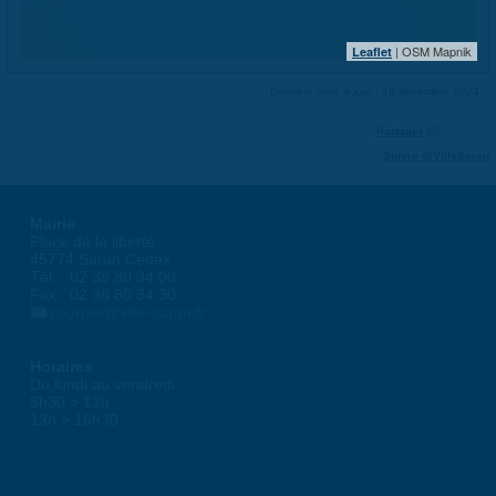
| OSM Mapnik
Leaflet
Dernière mise à jour : 16 décembre 2024
Partager
Suivre @VilleSaran
Mairie
Place de la liberté
45774 Saran Cedex
Tél. : 02 38 80 34 00
Fax : 02 38 80 34 30
courrier@ville-saran.fr
Horaires
Du lundi au vendredi :
8h30 > 12h
13h > 16h30