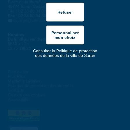
Place de la liberté
45774 Saran Cedex
Tél. : 02 38 80 34 00
Fax : 02 38 80 34 30
courrier@ville-saran.fr
Horaires
Du lundi au vendredi :
8h30 > 12h
13h > 16h30
Consulter la Politique de protection
des données de la ville de Saran
Plan du site
Flux RSS
Mentions Légales
Politique de protection des données
Contacts
Gestion des cookies
Accessibilité