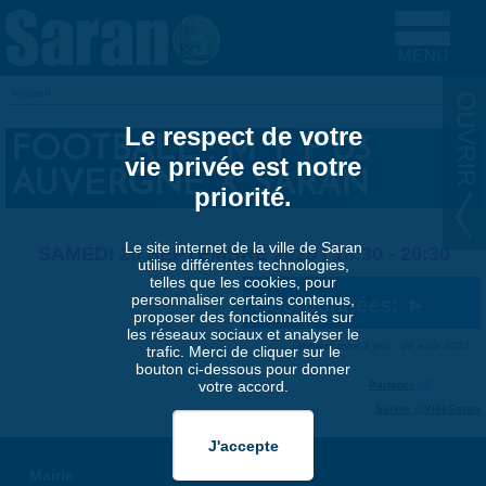
Aller au contenu principal
Accueil
VOUS ÊTES ICI
Le respect de votre
FOOTBALL : M Y F 03
vie privée est notre
AUVERGNE X SARAN
priorité.
Le site internet de la ville de Saran
SAMEDI 20 SEPTEMBRE 2025 |
18:30
-
20:30
utilise différentes technologies,
telles que les cookies, pour
personnaliser certains contenus,
Coordonnées:
proposer des fonctionnalités sur
les réseaux sociaux et analyser le
Dernière mise à jour : 06 août 2025
trafic. Merci de cliquer sur le
bouton ci-dessous pour donner
votre accord.
Partager
Suivre @VilleSaran
Mairie