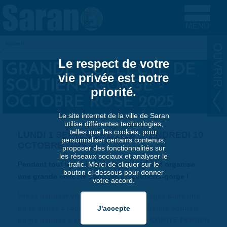
Aller au contenu principal
Accueil
VOUS ÊTES ICI
Le respect de votre
GRANDE COLLECTE DE
vie privée est notre
SOUTIENS-GORGE -
priorité.
OCTOBRE ROSE 2025
Le site internet de la ville de Saran
utilise différentes technologies,
telles que les cookies, pour
LUNDI 1 SEPTEMBRE 2025
-
VENDREDI 10
personnaliser certains contenus,
OCTOBRE 2025
proposer des fonctionnalités sur
les réseaux sociaux et analyser le
Pendant tout le mois de septembre, Saran organise
trafic. Merci de cliquer sur le
bouton ci-dessous pour donner
une grande collecte solidaire de soutiens-gorge !
votre accord.
Venez déposer vos soutiens-gorge usagés dans une
boîte située à l'accueil de la mairie : chaque soutien-
gorge déposé c'est 2€ reversé pour le COMITE FEMININ