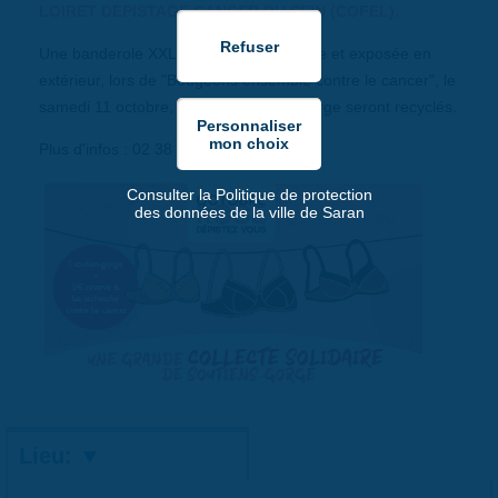
LOIRET DEPISTAGE CANCER DU SEIN (COFEL).
Une banderole XXL sera réalisée ensuite et exposée en
extérieur, lors de "Bougeons ensemble contre le cancer", le
samedi 11 octobre, puis les soutiens-gorge seront recyclés.
Plus d'infos : 02 38 80 34 28
Consulter la Politique de protection
des données de la ville de Saran
Lieu: