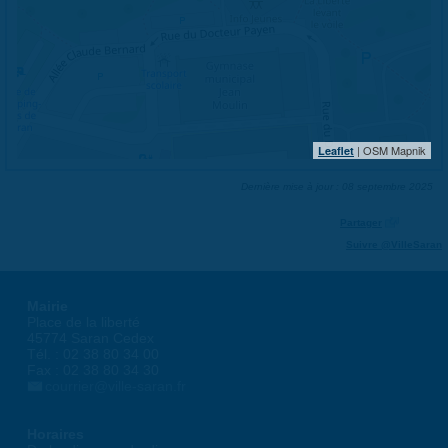
| OSM Mapnik
Leaflet
Dernière mise à jour : 08 septembre 2025
Partager
Suivre @VilleSaran
Mairie
Place de la liberté
45774 Saran Cedex
Tél. : 02 38 80 34 00
Fax : 02 38 80 34 30
courrier@ville-saran.fr
Horaires