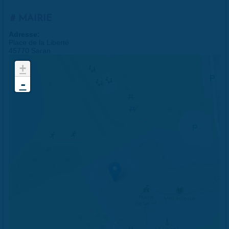
MAIRIE
Adresse:
Place de la Liberté
45770 Saran
+
-