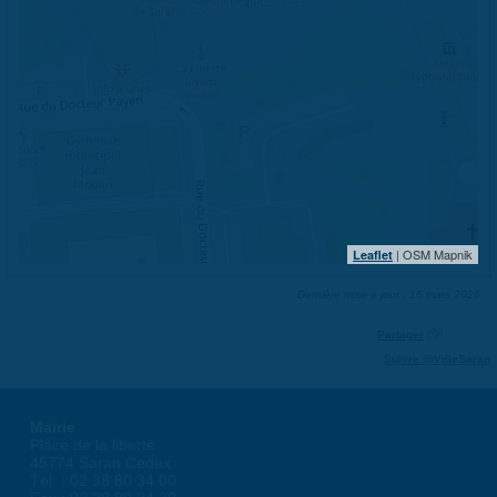
| OSM Mapnik
Leaflet
Dernière mise à jour : 16 mars 2026
Partager
Suivre @VilleSaran
Mairie
Place de la liberté
45774 Saran Cedex
Tél. : 02 38 80 34 00