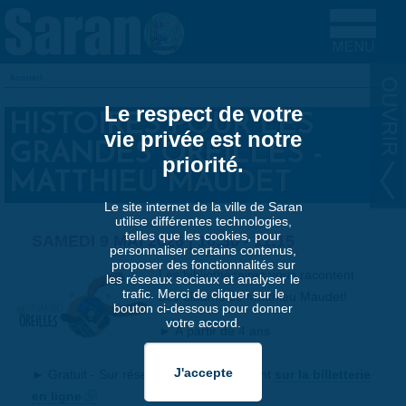
Aller au contenu principal
Accueil
VOUS ÊTES ICI
Le respect de votre
HISTOIRES POUR LES
vie privée est notre
GRANDES OREILLES -
priorité.
MATTHIEU MAUDET
Le site internet de la ville de Saran
utilise différentes technologies,
telles que les cookies, pour
SAMEDI 9 MAI 2026 |
10:30
-
11:15
personnaliser certains contenus,
proposer des fonctionnalités sur
Les bibliothécaires vous racontent
les réseaux sociaux et analyser le
trafic. Merci de cliquer sur le
des albums de Matthieu Maudet!
bouton ci-dessous pour donner
votre accord.
► À partir de 4 ans
► Durée : 45 min
► Gratuit - Sur réservation un mois avant
sur la billetterie
en ligne