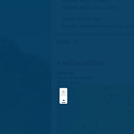
10h pour les 0 - 18 mois
11h pour les 18 mois – 3 ans
Durée : 20 à 30 min
Gratuit – réservation ouverte (et cons
Lieu:
MÉDIATHÈQUE
Adresse:
Place de la Liberté
45770 Saran
+
-