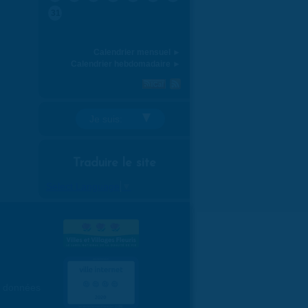
31
Calendrier mensuel ►
Calendrier hebdomadaire ►
Je suis:
Traduire le site
Select Language
▼
es données