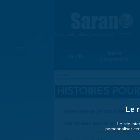
Aller au contenu principal
{ Ensemble, vivons notre ville ! }
www.saran.fr
Mairie
La ville
Citoyenneté
Accueil
VOUS ÊTES ICI
HISTOIRES POUR
Le r
MERCREDI 29 OCTOBRE 20
Des histoires, des comptines pour les t
Le site inte
personnaliser cer