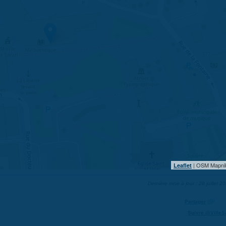
| OSM Mapni
Leaflet
Dernière mise à jour : 28 juillet 2
Partager
Suivre @VilleS