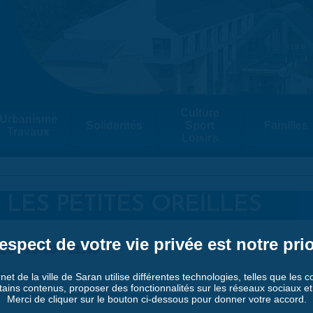
Culture
Urbanisme
Solidarités
Sport
Familles
Travaux
Loisirs
 LES PETITES OREILLES
espect de votre vie privée est notre prio
25 |
10:00
-
11:30
out-petits.
rnet de la ville de Saran utilise différentes technologies, telles que les 
tains contenus, proposer des fonctionnalités sur les réseaux sociaux et a
Merci de cliquer sur le bouton ci-dessous pour donner votre accord.