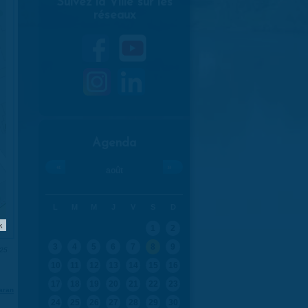
Suivez la Ville sur les
réseaux
Agenda
«
»
août
L
M
M
J
V
S
D
k
1
2
3
4
5
6
7
8
9
025
10
11
12
13
14
15
16
17
18
19
20
21
22
23
aran
24
25
26
27
28
29
30