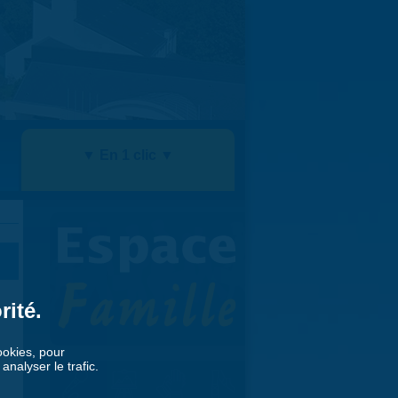
▼ En 1 clic ▼
rité.
cookies, pour
nalyser le trafic.