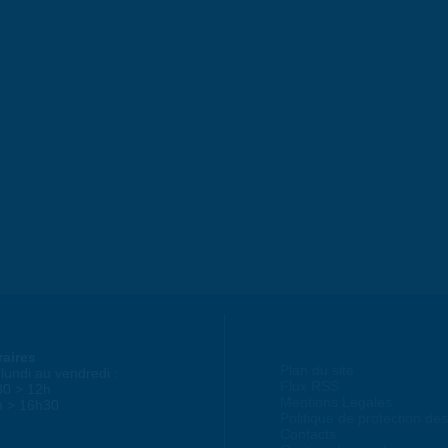
raires
Plan du site
lundi au vendredi :
Flux RSS
30 > 12h
Mentions Légales
h > 16h30
Politique de protection d
Contacts