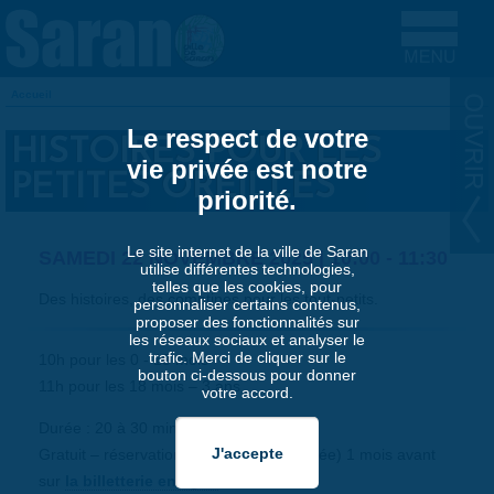
Aller au contenu principal
Accueil
VOUS ÊTES ICI
Le respect de votre
HISTOIRES POUR LES
vie privée est notre
PETITES OREILLES
priorité.
Le site internet de la ville de Saran
SAMEDI 22 NOVEMBRE 2025 |
10:00
-
11:30
utilise différentes technologies,
telles que les cookies, pour
Des histoires, des comptines pour les tout-petits.
personnaliser certains contenus,
proposer des fonctionnalités sur
les réseaux sociaux et analyser le
trafic. Merci de cliquer sur le
10h pour les 0 - 18 mois
bouton ci-dessous pour donner
11h pour les 18 mois – 3 ans
votre accord.
Durée : 20 à 30 min
Gratuit – réservation ouverte (et conseillée) 1 mois avant
sur
la billetterie en ligne