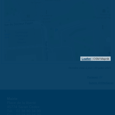
| OSM Mapnik
Leaflet
Dernière mise à jour : 29 juillet 2025
Partager
Suivre @VilleSaran
Mairie
Place de la liberté
45774 Saran Cedex
Tél. : 02 38 80 34 00