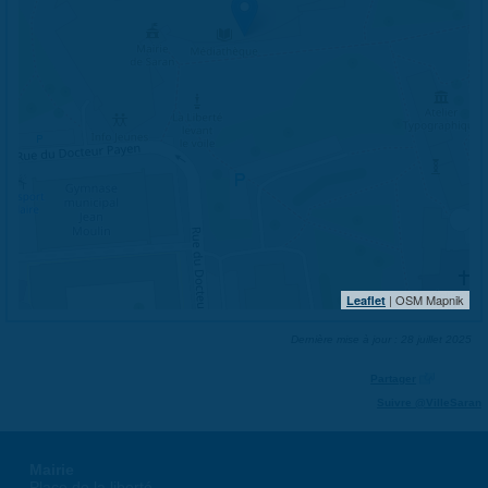
| OSM Mapnik
Leaflet
Dernière mise à jour : 28 juillet 2025
Partager
Suivre @VilleSaran
Mairie
Place de la liberté