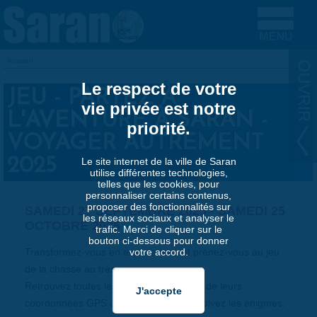
Aller au contenu principal
Accueil
VOUS ÊTES ICI
Le respect de votre
JEU - PARTEZ À
vie privée est notre
L'AVENTURE À SARAN -
priorité.
VOYAGER AUTREMENT
2025
Le site internet de la ville de Saran
utilise différentes technologies,
telles que les cookies, pour
personnaliser certains contenus,
proposer des fonctionnalités sur
SAMEDI 27 SEPTEMBRE 2025
-
SAMEDI 25
les réseaux sociaux et analyser le
OCTOBRE 2025
trafic. Merci de cliquer sur le
bouton ci-dessous pour donner
Transformez-vous en explorateurs et prenez-vous au jeu
votre accord.
de la chasse au trésor.
Retrouvez toutes les caches par le biais de leurs
coordonnées GPS ou d'une carte et résolvez les énigmes.