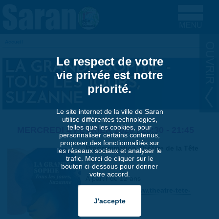
Aller au contenu principal
Accueil
VOUS ÊTES ICI
Le respect de votre
LA GRANDE SOPHIE -
vie privée est notre
TOUS LES JOURS,
priorité.
SUZANNE
Le site internet de la ville de Saran
utilise différentes technologies,
telles que les cookies, pour
MERCREDI 4 FÉVRIER 2026 |
20:30
-
21:45
personnaliser certains contenus,
proposer des fonctionnalités sur
Programmation Théâtre de la Tête
les réseaux sociaux et analyser le
trafic. Merci de cliquer sur le
Noire
bouton ci-dessous pour donner
votre accord.
À partir de 12 ans
Réservations :
www.theatre-tete-
noire.com