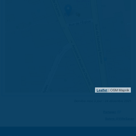
| OSM Mapnik
Leaflet
Dernière mise à jour : 24 décembre 2025
Partager
Suivre @VilleSaran