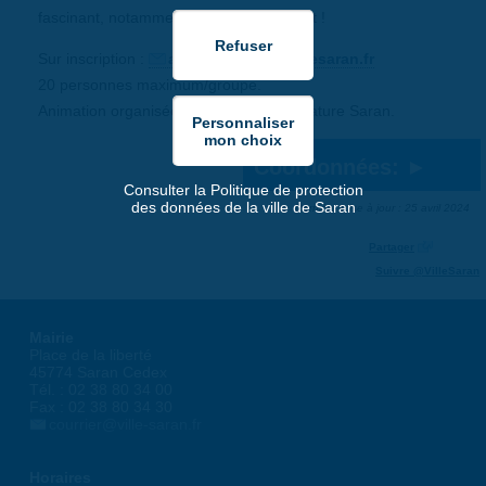
fascinant, notamment au travers du goût !
Sur inscription :
association@naturesaran.fr
20 personnes maximum/groupe.
Animation organisée par l’association Nature Saran.
Coordonnées:
Consulter la Politique de protection
des données de la ville de Saran
Dernière mise à jour : 25 avril 2024
Partager
Suivre @VilleSaran
Mairie
Place de la liberté
45774 Saran Cedex
Tél. : 02 38 80 34 00
Fax : 02 38 80 34 30
courrier@ville-saran.fr
Horaires