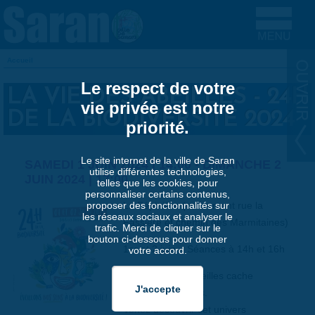
Aller au contenu principal
Accueil
VOUS ÊTES ICI
Le respect de votre
LA VIE DES ABEILLES - 24H
vie privée est notre
DE LA BIODIVERSITÉ 2024
priorité.
Le site internet de la ville de Saran
SAMEDI 1 JUIN 2024 | 14:00
-
DIMANCHE 2
utilise différentes technologies,
JUIN 2024 | 17:00
telles que les cookies, pour
personnaliser certains contenus,
La Pépinière (croisement rue la
proposer des fonctionnalités sur
les réseaux sociaux et analyser le
Fassière et chemin des Marmitaines)
trafic. Merci de cliquer sur le
bouton ci-dessous pour donner
1er et 2 juin – Séances à 14h et 16h
votre accord.
Le monde des abeilles cache
bien des mystères.
Venez découvrir cet univers