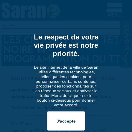
Aller au contenu principal
Accueil
VOUS ÊTES ICI
Le respect de votre
LES CROQUIS DE LA TÊTE
vie privée est notre
NOIRE #1 -
priorité.
PROGRAMMATION DU TTN
Le site internet de la ville de Saran
utilise différentes technologies,
telles que les cookies, pour
JEUDI 20 NOVEMBRE 2025 |
19:00
-
21:00
personnaliser certains contenus,
proposer des fonctionnalités sur
Lectures mises en espace par le TTN avec la
les réseaux sociaux et analyser le
trafic. Merci de cliquer sur le
participation de la Jeune Troupe du CDN de Tours
bouton ci-dessous pour donner
votre accord.
"
Vent debout
" de Tiphaine Piffault Guitton
Dès 15 ans
Lectures : de 5€ à 12€ / Atelier : 30€ / Brunch : 12€