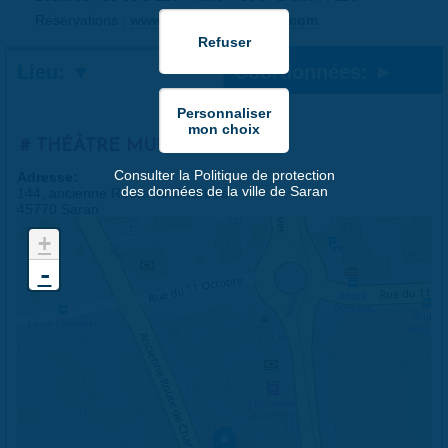
Réservations :
www.theatre-tete-noire.com
Lieu:
Coordonnées:
THÉÂTRE MUNICIPAL
Consulter la Politique de protection
Adresse:
des données de la ville de Saran
144, ancienne Route de Chartres
45770 Saran
+
-