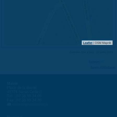
| OSM Mapnik
Leaflet
Dernière mise à jour : 30 juillet 2024
Partager
Suivre @VilleSaran
Mairie
Place de la liberté
45774 Saran Cedex
Tél. : 02 38 80 34 00
Fax : 02 38 80 34 30
courrier@ville-saran.fr
Horaires