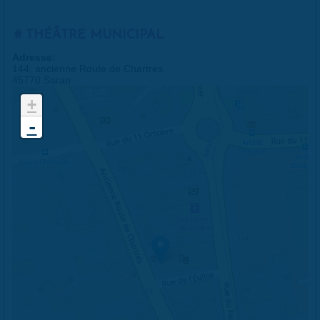
THÉÂTRE MUNICIPAL
Adresse:
144, ancienne Route de Chartres
45770 Saran
+
-