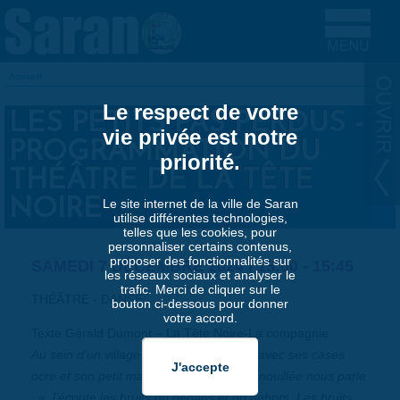
Aller au contenu principal
Accueil
VOUS ÊTES ICI
Le respect de votre
LES PETITS PAS PERDUS -
vie privée est notre
PROGRAMMATION DU
priorité.
THÉÂTRE DE LA TÊTE
NOIRE
Le site internet de la ville de Saran
utilise différentes technologies,
telles que les cookies, pour
personnaliser certains contenus,
proposer des fonctionnalités sur
SAMEDI 7 DÉCEMBRE 2024 |
15:00
-
15:45
les réseaux sociaux et analyser le
trafic. Merci de cliquer sur le
THÉÂTRE - DANSE
bouton ci-dessous pour donner
votre accord.
Texte Gérald Dumont – La Tête Noire-La compagnie
Au sein d’un village africain « typique », avec ses cases
ocre et son petit marché, une fillette agenouillée nous parle
: « J’écoute les bruits du dedans et du dehors. Les bruits