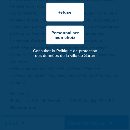
de chez nous. Pour pas que je les oublie ».
Car aujourd’hui, Papa a décidé qu’il fallait partir. Et toute la
famille prend le chemin du Nord, vu comme un lointain lieu
d’abondance et de sécurité. Le texte de Gérald Dumont est
plein de douceur malgré la violence rencontrée sur
un chemin d’exil peuplé d’embûches. A l’arrivée, la
désillusion est grande. Ce texte humaniste est rempli
Consulter la Politique de protection
d’amour. C’est par les yeux et la parole de plus petits que
des données de la ville de Saran
l’on entre
dans ce monde des déplacés. Au fond, c’est bien
d’identité que traite Les petits pas perdus…Mais à hauteur
d’enfant.
Dès 6 ans
Tarif plein : 12€ - Tarifs réduits : 10€ (Saranais), 7€ et 5€
Réservations
Lieu:
Coordonnées: