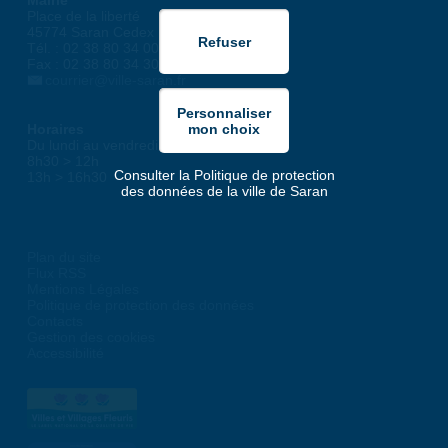
Mairie
Place de la liberté
45774 Saran Cedex
Tél. : 02 38 80 34 00
Fax : 02 38 80 34 30
courrier@ville-saran.fr
Horaires
Du lundi au vendredi :
8h30 > 12h
Consulter la Politique de protection
13h > 16h30
des données de la ville de Saran
Plan du site
Flux RSS
Mentions Légales
Politique de protection des données
Contacts
Gestion des cookies
Accessibilité