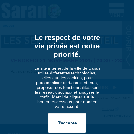
Aller au contenu principal
Accueil
VOUS ÊTES ICI
Le respect de votre
LES SEPTORS X CRÉTEIL
vie privée est notre
priorité.
VENDREDI 21 NOVEMBRE 2025 |
20:30
-
23:00
Le site internet de la ville de Saran
Palais des Sports Jean Ros - Orléans
utilise différentes technologies,
telles que les cookies, pour
personnaliser certains contenus,
Coordonnées:
proposer des fonctionnalités sur
les réseaux sociaux et analyser le
trafic. Merci de cliquer sur le
Dernière mise à jour : 06 août 2025
bouton ci-dessous pour donner
votre accord.
Partager
Suivre @VilleSaran