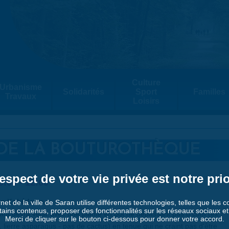
Culture
Urbanisme
Solidarités
Sport
Familles
Travaux
Loisirs
S DE LA BOUTUROTHÈQUE
espect de votre vie privée est notre prio
0:00
-
12:00
'un Kokédama
rnet de la ville de Saran utilise différentes technologies, telles que les 
tains contenus, proposer des fonctionnalités sur les réseaux sociaux et a
ant devra venir avec une plante en pot ne dépassant pas 8 com (ex :
Merci de cliquer sur le bouton ci-dessous pour donner votre accord.
 lierre asparagus - pas de cactus) en tenue qui ne craint pas d'être