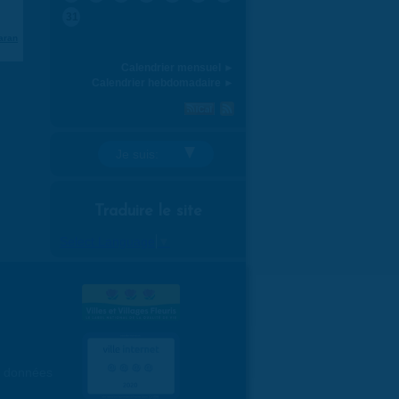
31
aran
Calendrier mensuel ►
Calendrier hebdomadaire ►
Je suis:
Traduire le site
Select Language
▼
es données