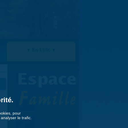
▼ En 1 clic ▼
rité.
cookies, pour
nalyser le trafic.