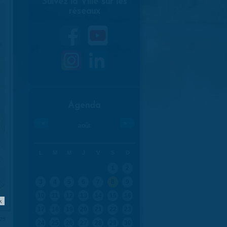
Suivez la Ville sur les
réseaux
Agenda
«
»
août
L
M
M
J
V
S
D
1
2
3
4
5
6
7
8
9
10
11
12
13
14
15
16
k
17
18
19
20
21
22
23
025
24
25
26
27
28
29
30