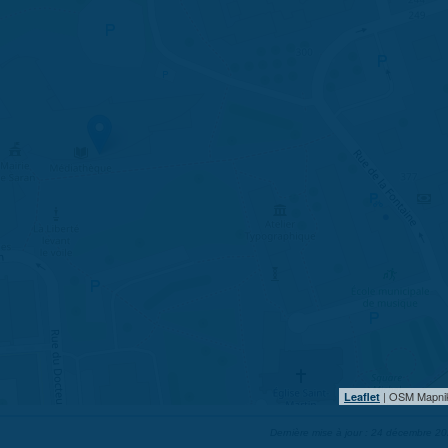
| OSM Mapni
Leaflet
Dernière mise à jour : 24 décembre 2