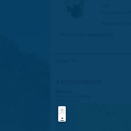
salie.
Co-animation Mé
À partir de 5 a
Réservations :
www.saran.fr
Lieu:
MÉDIATHÈQUE
Adresse:
Place de la Liberté
45770 Saran
+
-