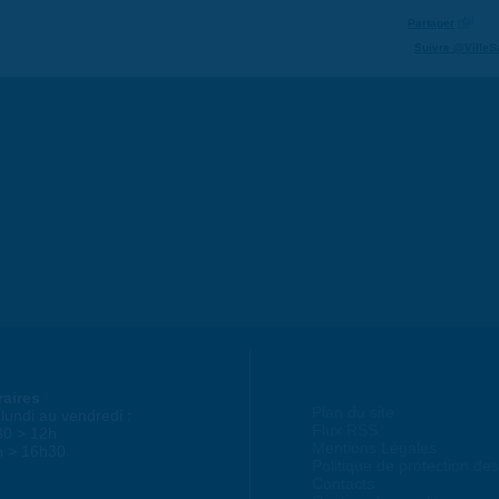
Partager
Suivre @VilleS
raires
Plan du site
lundi au vendredi :
Flux RSS
30 > 12h
Mentions Légales
h > 16h30
Politique de protection d
Contacts