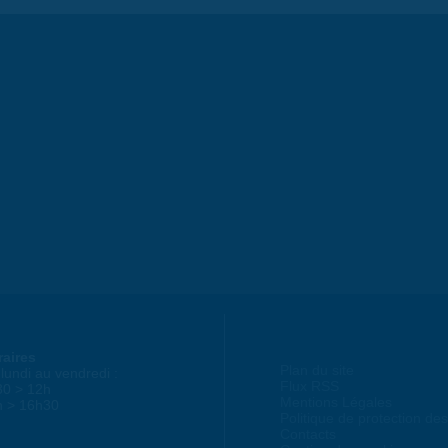
raires
Plan du site
lundi au vendredi :
Flux RSS
30 > 12h
Mentions Légales
h > 16h30
Politique de protection d
Contacts