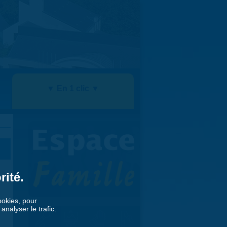
▼ En 1 clic ▼
rité.
cookies, pour
nalyser le trafic.