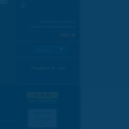
31
Calendrier mensuel ►
Calendrier hebdomadaire ►
Je suis:
Traduire le site
Select Language
▼
es données