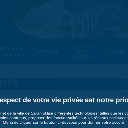
Culture
Urbanisme
Solidarités
Sport
Familles
Travaux
Loisirs
NTS
espect de votre vie privée est notre prio
|
14:00
-
18:00
rnet de la ville de Saran utilise différentes technologies, telles que les 
S
tains contenus, proposer des fonctionnalités sur les réseaux sociaux et a
Merci de cliquer sur le bouton ci-dessous pour donner votre accord.