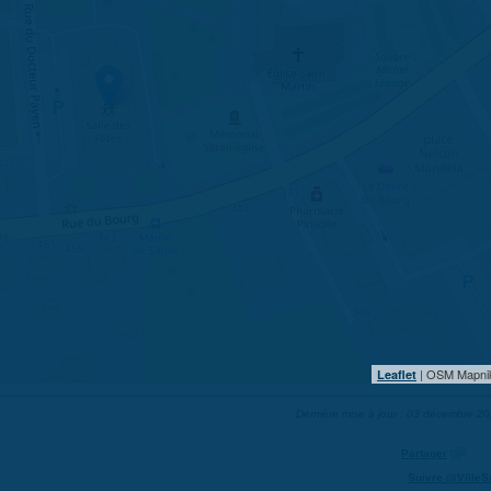
| OSM Mapni
Leaflet
Dernière mise à jour : 03 décembre 2
Partager
Suivre @VilleS