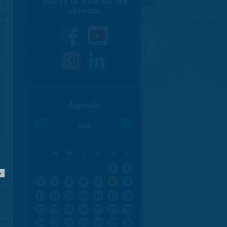
Suivez la Ville sur les
réseaux
Agenda
«
»
août
L
M
M
J
V
S
D
1
2
k
3
4
5
6
7
8
9
024
10
11
12
13
14
15
16
17
18
19
20
21
22
23
aran
24
25
26
27
28
29
30