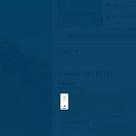
79, rue de Ga
02 38 73 44 79
Inscription obli
:
https://form.dragnsurvey.com/sur
Lieu:
SALLE DES FÊTES
Adresse:
Rue du Bourg
+
-