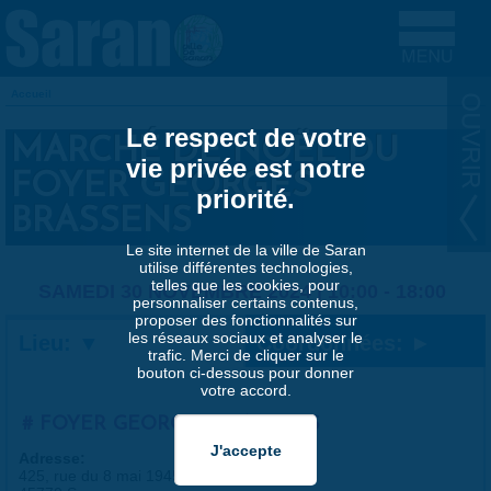
Aller au contenu principal
Accueil
VOUS ÊTES ICI
Le respect de votre
MARCHÉ DE NOËL DU
vie privée est notre
FOYER GEORGES
priorité.
BRASSENS
Le site internet de la ville de Saran
utilise différentes technologies,
telles que les cookies, pour
SAMEDI 30 NOVEMBRE 2024 |
10:00
-
18:00
personnaliser certains contenus,
proposer des fonctionnalités sur
les réseaux sociaux et analyser le
Lieu:
Coordonnées:
trafic. Merci de cliquer sur le
bouton ci-dessous pour donner
votre accord.
FOYER GEORGES-BRASSENS
Adresse:
425, rue du 8 mai 1945