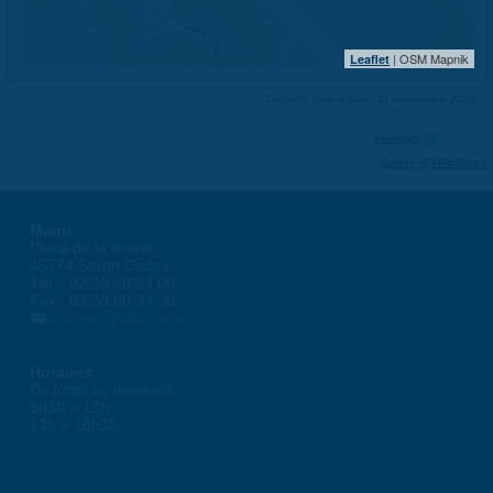
| OSM Mapnik
Leaflet
Dernière mise à jour : 11 septembre 2024
Partager
Suivre @VilleSaran
Mairie
Place de la liberté
45774 Saran Cedex
Tél. : 02 38 80 34 00
Fax : 02 38 80 34 30
courrier@ville-saran.fr
Horaires
Du lundi au vendredi :
8h30 > 12h
13h > 16h30