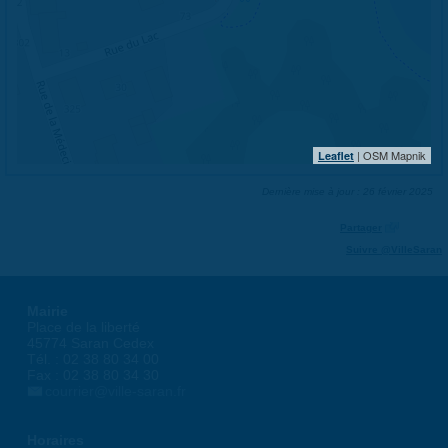
| OSM Mapnik
Leaflet
Dernière mise à jour : 26 février 2025
Partager
Suivre @VilleSaran
Mairie
Place de la liberté
45774 Saran Cedex
Tél. : 02 38 80 34 00
Fax : 02 38 80 34 30
courrier@ville-saran.fr
Horaires