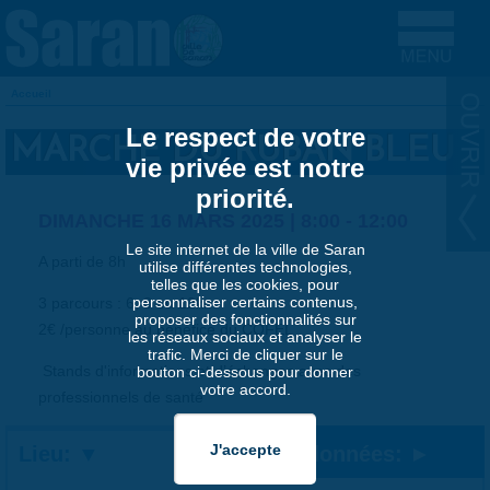
Aller au contenu principal
Accueil
VOUS ÊTES ICI
Le respect de votre
MARCHE DU RUBAN BLEU
vie privée est notre
priorité.
DIMANCHE 16 MARS 2025 |
8:00
-
12:00
Le site internet de la ville de Saran
A parti de 8h
utilise différentes technologies,
telles que les cookies, pour
personnaliser certains contenus,
3 parcours : 6, 8 ou 12km
proposer des fonctionnalités sur
2€ /personne au bénéfice du COFEL
les réseaux sociaux et analyser le
trafic. Merci de cliquer sur le
Stands d'informations et d’échanges avec des
bouton ci-dessous pour donner
votre accord.
professionnels de santé
Lieu:
Coordonnées: