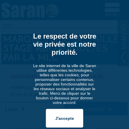
Aller au contenu principal
Accueil
VOUS ÊTES ICI
Le respect de votre
MARQUETERIE DE PAILLE -
vie privée est notre
STAGE ADOS/ADULTES
priorité.
PAR LA MLC
Le site internet de la ville de Saran
utilise différentes technologies,
telles que les cookies, pour
VENDREDI 22 MAI 2026 |
14:00
-
18:00
personnaliser certains contenus,
proposer des fonctionnalités sur
encadré par Christel Drugeon
les réseaux sociaux et analyser le
trafic. Merci de cliquer sur le
22 mai et 12 juin
bouton ci-dessous pour donner
votre accord.
Lieu:
Coordonnées: