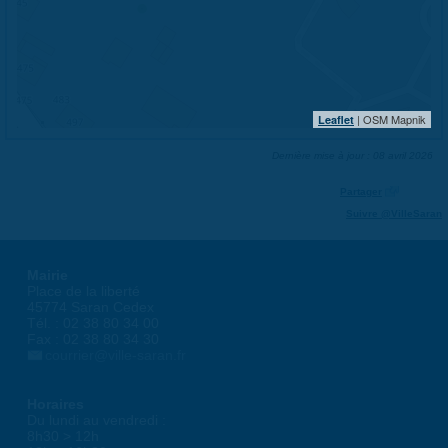
| OSM Mapnik
Leaflet
Dernière mise à jour : 08 avril 2026
Partager
Suivre @VilleSaran
Mairie
Place de la liberté
45774 Saran Cedex
Tél. : 02 38 80 34 00
Fax : 02 38 80 34 30
courrier@ville-saran.fr
Horaires
Du lundi au vendredi :
8h30 > 12h