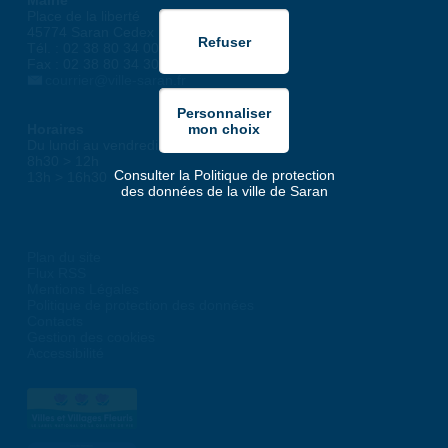
Mairie
Place de la liberté
45774 Saran Cedex
Tél. : 02 38 80 34 00
Fax : 02 38 80 34 30
courrier@ville-saran.fr
Horaires
Du lundi au vendredi :
8h30 > 12h
Consulter la Politique de protection
13h > 16h30
des données de la ville de Saran
Plan du site
Flux RSS
Mentions Légales
Politique de protection des données
Contacts
Gestion des cookies
Accessibilité