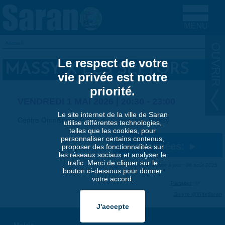
Aller au contenu principal
Accueil
VOUS ÊTES ICI
Le respect de votre
MASSY X LES SEPTORS
vie privée est notre
priorité.
VENDREDI 1 MAI 2026 |
20:30
-
23:00
Le site internet de la ville de Saran
Centre Omnisports Pierre de Coubertin - Massy
utilise différentes technologies,
telles que les cookies, pour
personnaliser certains contenus,
Coordonnées:
proposer des fonctionnalités sur
les réseaux sociaux et analyser le
trafic. Merci de cliquer sur le
Dernière mise à jour : 06 août 2025
bouton ci-dessous pour donner
votre accord.
Partager
Suivre @VilleSaran