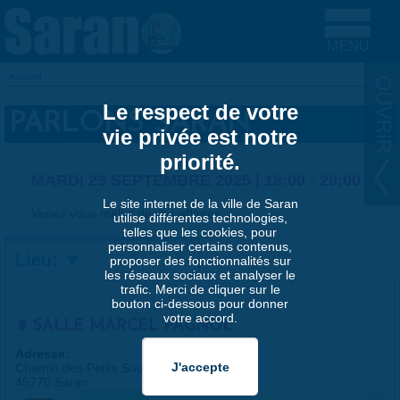
Aller au contenu principal
Accueil
VOUS ÊTES ICI
Le respect de votre
PARLONS SARAN
vie privée est notre
priorité.
MARDI 23 SEPTEMBRE 2025 |
18:00
-
20:00
Le site internet de la ville de Saran
Venez vous mêlez de vos affaires
utilise différentes technologies,
telles que les cookies, pour
personnaliser certains contenus,
Lieu:
proposer des fonctionnalités sur
les réseaux sociaux et analyser le
trafic. Merci de cliquer sur le
bouton ci-dessous pour donner
votre accord.
SALLE MARCEL PAGNOL
Adresse:
Chemin des Petits Souliers
45770 Saran