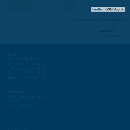
| OSM Mapnik
Leaflet
Dernière mise à jour : 15 septembre 2025
Partager
Suivre @VilleSaran
Mairie
Place de la liberté
45774 Saran Cedex
Tél. : 02 38 80 34 00
Fax : 02 38 80 34 30
courrier@ville-saran.fr
Horaires
Du lundi au vendredi :
8h30 > 12h
13h > 16h30
Plan du site