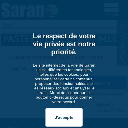
Aller au contenu principal
Accueil
VOUS ÊTES ICI
Le respect de votre
PASTELS DU LUNDI - MLC
vie privée est notre
priorité.
LUNDI 6 OCTOBRE 2025 |
9:00
-
13:00
Le site internet de la ville de Saran
Stage pour ados/adultes
utilise différentes technologies,
telles que les cookies, pour
personnaliser certains contenus,
Coordonnées:
proposer des fonctionnalités sur
les réseaux sociaux et analyser le
trafic. Merci de cliquer sur le
Dernière mise à jour : 30 juillet 2025
bouton ci-dessous pour donner
votre accord.
Partager
Suivre @VilleSaran