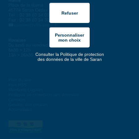
Mairie
Place de la liberté
45774 Saran Cedex
Tél. : 02 38 80 34 00
Fax : 02 38 80 34 30
courrier@ville-saran.fr
Horaires
Du lundi au vendredi :
8h30 > 12h
Consulter la Politique de protection
13h > 16h30
des données de la ville de Saran
Plan du site
Flux RSS
Mentions Légales
Politique de protection des données
Contacts
Gestion des cookies
Accessibilité