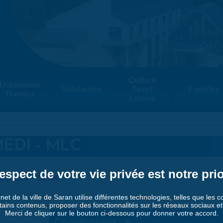
Culture
Urbanisme
Solidarités
Sport
Familles
Travaux
Loisirs
EDI - MLC
espect de votre vie privée est notre prio
5 |
9:00
-
13:00
rnet de la ville de Saran utilise différentes technologies, telles que les 
tains contenus, proposer des fonctionnalités sur les réseaux sociaux et a
Merci de cliquer sur le bouton ci-dessous pour donner votre accord.
Coordonnées: