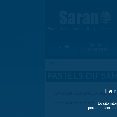
Aller au contenu principal
{ Ensemble, vivons notre ville ! }
www.saran.fr
Mairie
La ville
Citoyenneté
Accueil
VOUS ÊTES ICI
PASTELS DU SAM
Le r
SAMEDI 15 NOVEMBRE 202
Stage pour ados/adultes
Le site inte
personnaliser cer