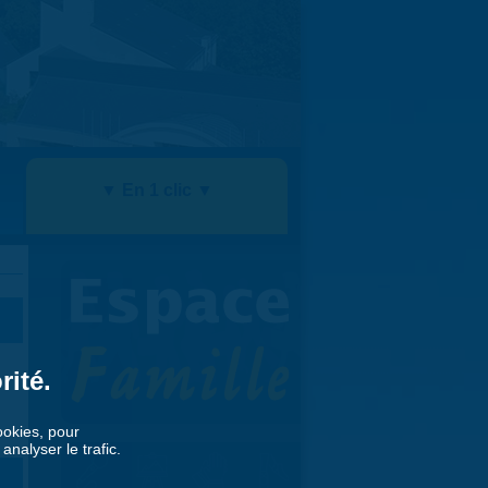
▼ En 1 clic ▼
rité.
cookies, pour
nalyser le trafic.