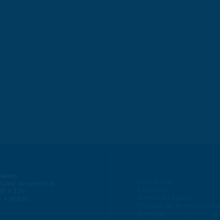
raires
Plan du site
lundi au vendredi :
Flux RSS
30 > 12h
Mentions Légales
h > 16h30
Politique de protection d
Contacts