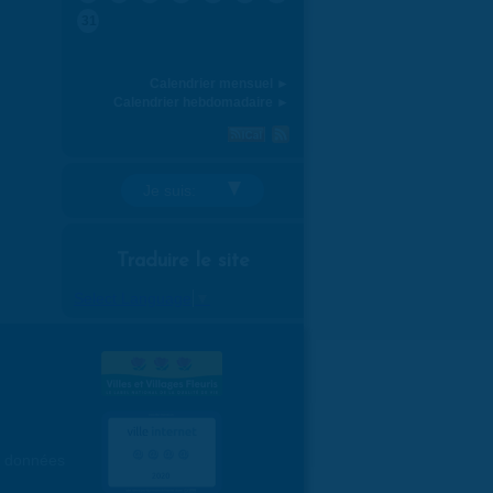
31
Calendrier mensuel ►
Calendrier hebdomadaire ►
Je suis:
Traduire le site
Select Language
▼
es données