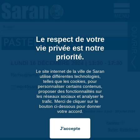
Aller au contenu principal
Accueil
VOUS ÊTES ICI
Le respect de votre
PASTELS - MLC
vie privée est notre
priorité.
LUNDI 16 DÉCEMBRE 2024 |
13:30
-
17:30
Le site internet de la ville de Saran
Renseignement 06 80 17 05 78
utilise différentes technologies,
telles que les cookies, pour
personnaliser certains contenus,
mlc45saran@gmail.com
proposer des fonctionnalités sur
les réseaux sociaux et analyser le
trafic. Merci de cliquer sur le
bouton ci-dessous pour donner
votre accord.
Dernière mise à jour : 30 juillet 2024
Partager
Suivre @VilleSaran