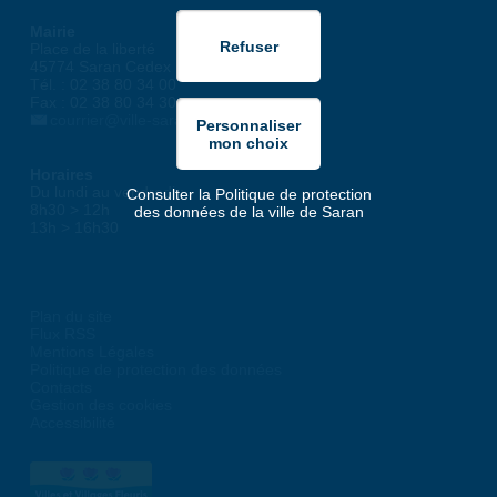
Mairie
Place de la liberté
45774 Saran Cedex
Tél. : 02 38 80 34 00
Fax : 02 38 80 34 30
courrier@ville-saran.fr
Horaires
Du lundi au vendredi :
Consulter la Politique de protection
8h30 > 12h
des données de la ville de Saran
13h > 16h30
Plan du site
Flux RSS
Mentions Légales
Politique de protection des données
Contacts
Gestion des cookies
Accessibilité