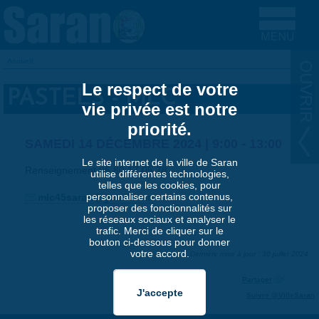
Aller au contenu principal
Accueil
VOUS ÊTES ICI
Le respect de votre
PASTELS - MLC
vie privée est notre
priorité.
SAMEDI 14 DÉCEMBRE 2024 |
9:00
-
13:00
Le site internet de la ville de Saran
Renseignement 06 80 17 05 78
utilise différentes technologies,
telles que les cookies, pour
personnaliser certains contenus,
mlc45saran@gmail.com
proposer des fonctionnalités sur
les réseaux sociaux et analyser le
trafic. Merci de cliquer sur le
bouton ci-dessous pour donner
votre accord.
Dernière mise à jour : 30 juillet 2024
Partager
Suivre @VilleSaran