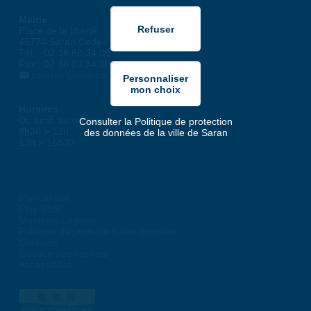
Mairie
Place de la liberté
45774 Saran Cedex
Tél. : 02 38 80 34 00
Fax : 02 38 80 34 30
courrier@ville-saran.fr
Horaires
Du lundi au vendredi :
Consulter la Politique de protection
8h30 > 12h
des données de la ville de Saran
13h > 16h30
Plan du site
Flux RSS
Mentions Légales
Politique de protection des données
Contacts
Gestion des cookies
Accessibilité