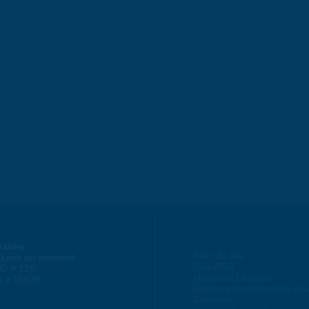
raires
Plan du site
lundi au vendredi :
Flux RSS
30 > 12h
Mentions Légales
h > 16h30
Politique de protection d
Contacts