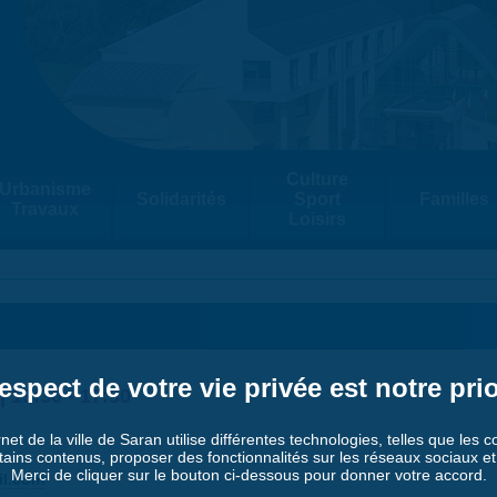
Culture
Urbanisme
Solidarités
Sport
Familles
Travaux
Loisirs
espect de votre vie privée est notre prio
|
13:30
-
17:30
rnet de la ville de Saran utilise différentes technologies, telles que les 
tains contenus, proposer des fonctionnalités sur les réseaux sociaux et a
Merci de cliquer sur le bouton ci-dessous pour donner votre accord.
l.com