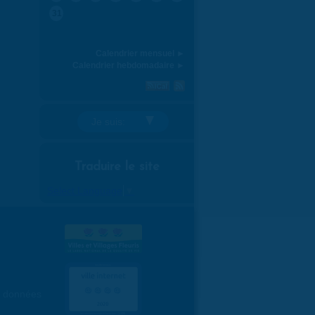
31
Calendrier mensuel ►
Calendrier hebdomadaire ►
Je suis:
Traduire le site
Select Language
▼
es données