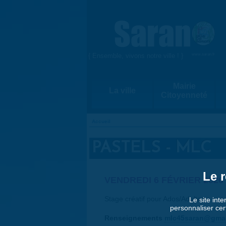
Aller au contenu principal
{ Ensemble, vivons notre ville ! }
www.saran.fr
Mairie
La ville
Citoyenneté
Accueil
VOUS ÊTES ICI
PASTELS - MLC
Le r
VENDREDI 6 FÉVRIER 2026 
Stage créatif pour Ados/Adultes
Le site inte
personnaliser cer
Renseignements
mlc45saran@gmai