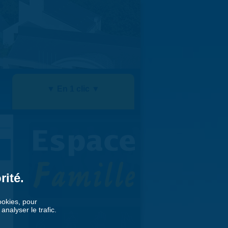
▼ En 1 clic ▼
rité.
cookies, pour
nalyser le trafic.