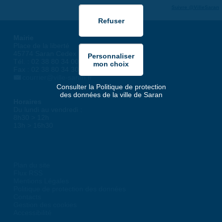
Suivre @VilleSaran
Mairie
Place de la liberté
45774 Saran Cedex
Tél. : 02 38 80 34 00
Fax : 02 38 80 34 30
courrier@ville-saran.fr
Consulter la Politique de protection
des données de la ville de Saran
Horaires
Du lundi au vendredi :
8h30 > 12h
13h > 16h30
Plan du site
Flux RSS
Mentions Légales
Politique de protection des données
Contacts
Gestion des cookies
Accessibilité