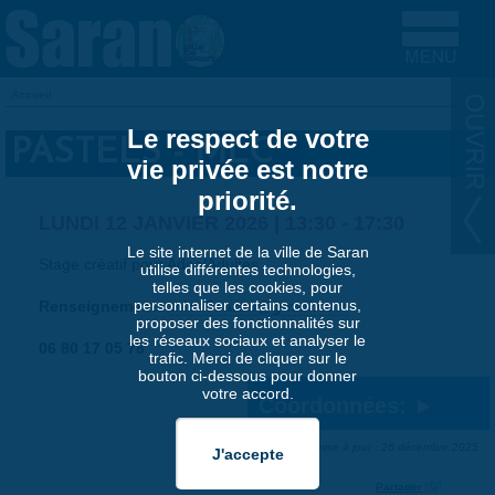
Aller au contenu principal
Accueil
VOUS ÊTES ICI
Le respect de votre
PASTELS - MLC
vie privée est notre
priorité.
LUNDI 12 JANVIER 2026 |
13:30
-
17:30
Le site internet de la ville de Saran
Stage créatif pour Ados/Adultes
utilise différentes technologies,
telles que les cookies, pour
personnaliser certains contenus,
Renseignements
mlc45saran@gmail.com
proposer des fonctionnalités sur
les réseaux sociaux et analyser le
06 80 17 05 78
trafic. Merci de cliquer sur le
bouton ci-dessous pour donner
votre accord.
Coordonnées:
Dernière mise à jour : 26 décembre 2025
Partager