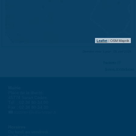
| OSM Mapnik
Leaflet
Dernière mise à jour : 08 avril 2026
Partager
Suivre @VilleSaran
Mairie
Place de la liberté
45774 Saran Cedex
Tél. : 02 38 80 34 00
Fax : 02 38 80 34 30
courrier@ville-saran.fr
Horaires
Du lundi au vendredi :