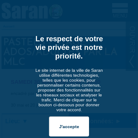
Aller au contenu principal
Accueil
VOUS ÊTES ICI
Le respect de votre
PASTELS - STAGE
vie privée est notre
ADOS/ADULTES PAR LA
priorité.
MLC
Le site internet de la ville de Saran
utilise différentes technologies,
telles que les cookies, pour
SAMEDI 30 MAI 2026 |
9:00
-
13:00
personnaliser certains contenus,
proposer des fonctionnalités sur
encadré par Léa Pastelliste
les réseaux sociaux et analyser le
trafic. Merci de cliquer sur le
bouton ci-dessous pour donner
30 mai et 20 juin 2026
votre accord.
Lieu:
Coordonnées: