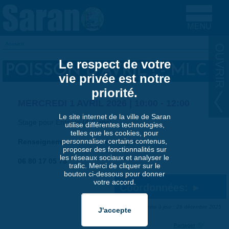
Aller au contenu principal
Accueil
VOUS ÊTES ICI
Le respect de votre
POISSON D'AVRIL ! - MLC
vie privée est notre
priorité.
MERCREDI 1 AVRIL 2026 |
10:00
-
12:00
Le site internet de la ville de Saran
Stage pour Enfants (4-6 ans)
utilise différentes technologies,
telles que les cookies, pour
personnaliser certains contenus,
Renseignements
mlc45saran@gmail.com
proposer des fonctionnalités sur
les réseaux sociaux et analyser le
06 80 17 05 78
trafic. Merci de cliquer sur le
bouton ci-dessous pour donner
votre accord.
Coordonnées:
Dernière mise à jour : 26 décembre 2025
Partager