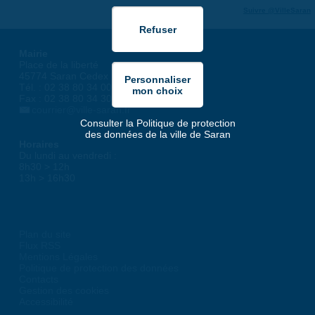
Suivre @VilleSaran
Mairie
Place de la liberté
45774 Saran Cedex
Tél. : 02 38 80 34 00
Fax : 02 38 80 34 30
courrier@ville-saran.fr
Consulter la Politique de protection
des données de la ville de Saran
Horaires
Du lundi au vendredi :
8h30 > 12h
13h > 16h30
Plan du site
Flux RSS
Mentions Légales
Politique de protection des données
Contacts
Gestion des cookies
Accessibilité