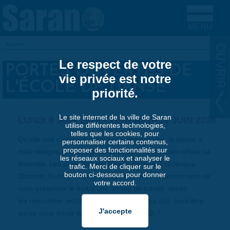
Aller au contenu principal
Accueil
VOUS ÊTES ICI
Le respect de votre
PORTES OUVERTES DE
vie privée est notre
L'ÉCOLE DE DANSE
priorité.
Le site internet de la ville de Saran
LUNDI 8 JUIN 2026
-
VENDREDI 12 JUIN 2026
utilise différentes technologies,
telles que les cookies, pour
Qu’elle soit classique, jazz ou contemporaine, la danse a
personnaliser certains contenus,
proposer des fonctionnalités sur
mille visages et l’enseignement dispensé à Saran reflète sa
les réseaux sociaux et analyser le
diversité. Les professeures (Claire Betzina, Frédérique
trafic. Merci de cliquer sur le
bouton ci-dessous pour donner
Charton, Audrey Gourlin Millet) et les élèves seront ravis de
votre accord.
vous présenter le fruit d’une année de travail. Venez
les rencontrer, échanger avec elles...Et qui sait, peut-être
aurez-vous envie de vous inscrire à l’EMD ?