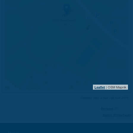
| OSM Mapnik
Leaflet
Dernière mise à jour : 08 avril 2026
Partager
Suivre @VilleSaran