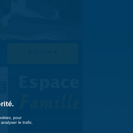
▼ En 1 clic ▼
E
rité.
cookies, pour
nalyser le trafic.