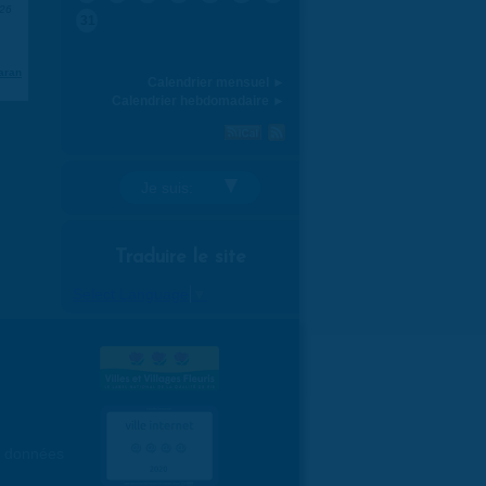
026
31
aran
Calendrier mensuel ►
Calendrier hebdomadaire ►
Je suis:
Traduire le site
Select Language
▼
es données