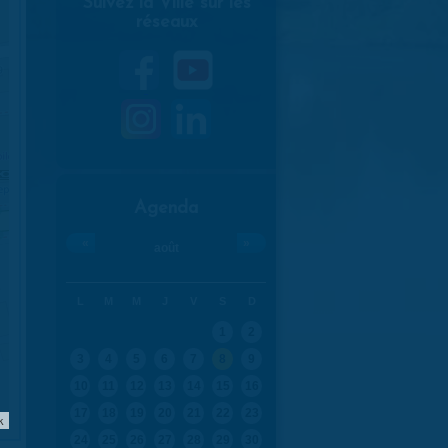
Suivez la Ville sur les
réseaux
Agenda
«
»
août
L
M
M
J
V
S
D
1
2
3
4
5
6
7
8
9
10
11
12
13
14
15
16
17
18
19
20
21
22
23
k
24
25
26
27
28
29
30