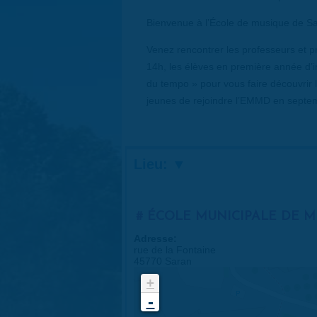
Bienvenue à l’École de musique de Sa
Venez rencontrer les professeurs et pr
14h, les élèves en première année d’
du tempo » pour vous faire découvrir 
jeunes de rejoindre l’EMMD en septem
Lieu:
ÉCOLE MUNICIPALE DE 
Adresse:
rue de la Fontaine
45770 Saran
+
-