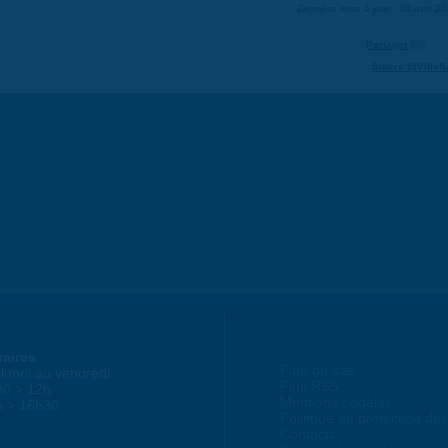
Dernière mise à jour : 08 avril 2
Partager
Suivre @VilleS
raires
Plan du site
lundi au vendredi :
Flux RSS
30 > 12h
Mentions Légales
h > 16h30
Politique de protection d
Contacts