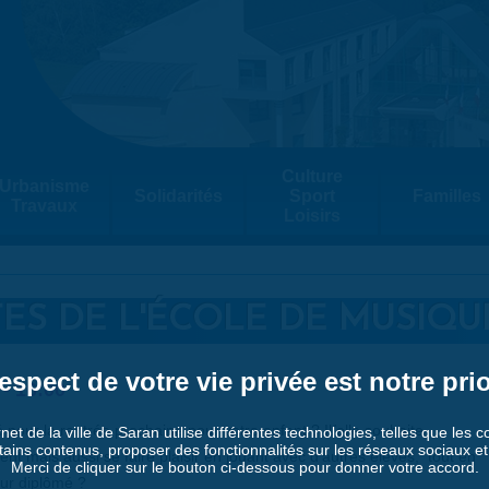
Culture
Urbanisme
Solidarités
Sport
Familles
Travaux
Loisirs
ES DE L'ÉCOLE DE MUSIQU
espect de votre vie privée est notre prio
-
16:00
 pour la rentrée prochaine pour votre enfant ? Il/elle souhaite
rnet de la ville de Saran utilise différentes technologies, telles que les 
tains contenus, proposer des fonctionnalités sur les réseaux sociaux et a
nt mais aussi se faire plaisir en jouant avec d’autres élèves, tout en
Merci de cliquer sur le bouton ci-dessous pour donner votre accord.
eur diplômé ?