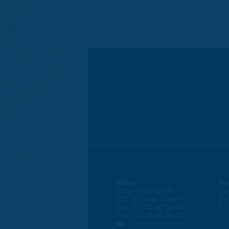
Mairie
Ho
Place de la liberté
Du 
45774 Saran Cedex
8h
Tél. : 02 38 80 34 00
13
Fax : 02 38 80 34 30
courrier@ville-saran.fr