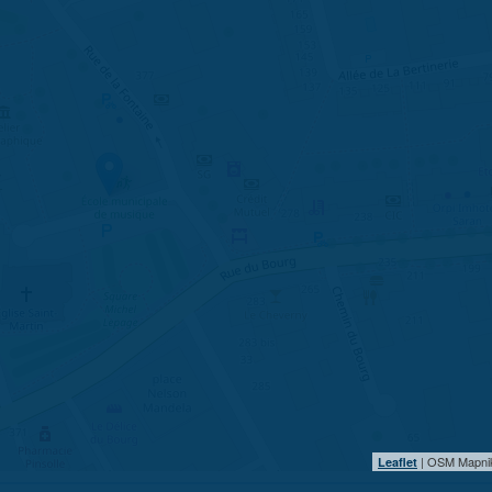
| OSM Mapni
Leaflet