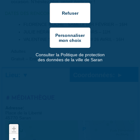
occasion. N’hésitez plus, venez participer !
DATES DES RENCONTRES :
FLORENCE ROCHE : SAMEDI 1ER FÉVRIER – 16H
JULIE HÉRACLÈS : SAMEDI 8 MARS – 11H
VALENTINE STERGANN : SAMEDI 26 AVRIL - 16H
Adultes
Consulter la Politique de protection
Gratuit – Entrée libre
des données de la ville de Saran
Lieu:
Coordonnées:
MÉDIATHÈQUE
Adresse:
Place de la Liberté
45770 Saran
+
-