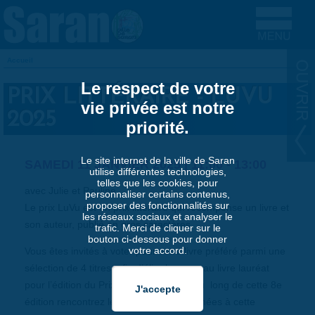
Aller au contenu principal
Accueil
VOUS ÊTES ICI
Le respect de votre
PRIX LITTÉRAIRE - LUVU
vie privée est notre
2025
priorité.
Le site internet de la ville de Saran
SAMEDI 11 JANVIER 2025 |
11:00
-
13:00
utilise différentes technologies,
telles que les cookies, pour
avec Julie et Pauline
personnaliser certains contenus,
proposer des fonctionnalités sur
Le prix LuVu est un prix littéraire qui récompense un livre et
les réseaux sociaux et analyser le
son auteur, publié en gros caractères.
trafic. Merci de cliquer sur le
bouton ci-dessous pour donner
votre accord.
Vous êtes invités à voter pour votre livre préféré parmi une
sélection de 4 titres, afin d’élire le nouveau livre lauréat
pour l’édition du Prix LuVu 2025. Tout au long de cette 8e
édition rencontrez les autrices sélectionnées à cette