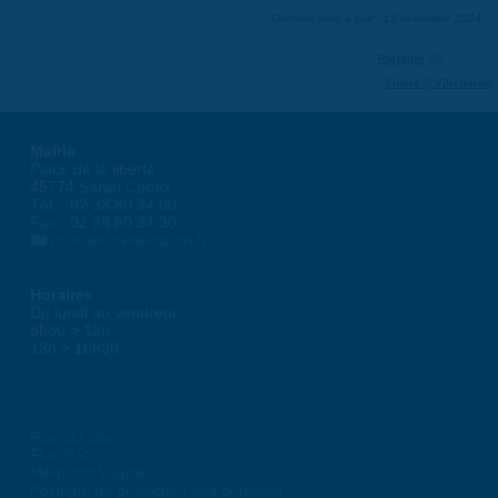
Dernière mise à jour : 13 décembre 2024
Partager
Suivre @VilleSaran
Mairie
Place de la liberté
45774 Saran Cedex
Tél. : 02 38 80 34 00
Fax : 02 38 80 34 30
courrier@ville-saran.fr
Horaires
Du lundi au vendredi :
8h30 > 12h
13h > 16h30
Plan du site
Flux RSS
Mentions Légales
Politique de protection des données