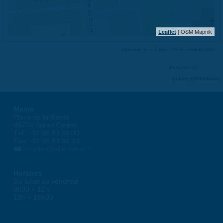
| OSM Mapnik
Leaflet
Dernière mise à jour : 15 décembre 2025
Partager
Suivre @VilleSaran
Mairie
Place de la liberté
45774 Saran Cedex
Tél. : 02 38 80 34 00
Fax : 02 38 80 34 30
courrier@ville-saran.fr
Horaires
Du lundi au vendredi :
8h30 > 12h
13h > 16h30