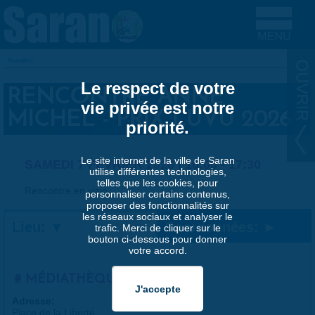
Aller au contenu principal
Accueil
VOUS ÊTES ICI
Le respect de votre
RENCONTRE ANNE
vie privée est notre
MICHEL - PRIX LUVU 2026
priorité.
Le site internet de la ville de Saran
SAMEDI 7 FÉVRIER 2026 |
16:00
-
17:30
utilise différentes technologies,
telles que les cookies, pour
Rencontre en visio
personnaliser certains contenus,
proposer des fonctionnalités sur
les réseaux sociaux et analyser le
Lieu:
Coordonnées:
trafic. Merci de cliquer sur le
bouton ci-dessous pour donner
votre accord.
MÉDIATHÈQUE
Adresse:
Place de la Liberté