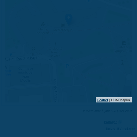
| OSM Mapnik
Leaflet
Dernière mise à jour : 28 juillet 2025
Partager
Suivre @VilleSaran