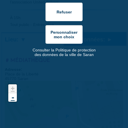
l'association United School.
À 15h
Tout public - Entrée libre
Lieu:
Coordonnées:
Consulter la Politique de protection
des données de la ville de Saran
MÉDIATHÈQUE
Adresse:
Place de la Liberté
45770 Saran
+
-