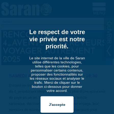
Aller au contenu principal
Accueil
VOUS ÊTES ICI
Le respect de votre
RENCONTRE AVEC
vie privée est notre
4_AVENTURIERS.RÊVEURS -
priorité.
VOYAGER AUTREMENT
2025
Le site internet de la ville de Saran
utilise différentes technologies,
telles que les cookies, pour
personnaliser certains contenus,
proposer des fonctionnalités sur
SAMEDI 4 OCTOBRE 2025 |
15:00
-
16:30
les réseaux sociaux et analyser le
trafic. Merci de cliquer sur le
D'ouest en est, les quatre membres
bouton ci-dessous pour donner
votre accord.
de 4_aventuriers.rêveurs ont parcouru plus d'une quinzaine
de pays en un an. Venez rencontrer cette famille
saranaise, découvrir les préparatifs de leur voyage, leur
parcours de tourdumondistes et d'ambassacteurs pour