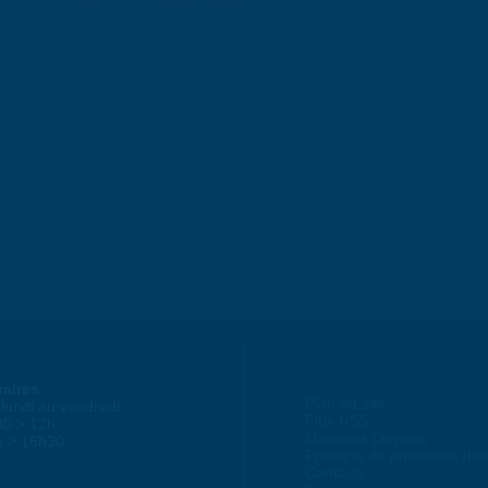
raires
Plan du site
lundi au vendredi :
Flux RSS
30 > 12h
Mentions Légales
h > 16h30
Politique de protection d
Contacts