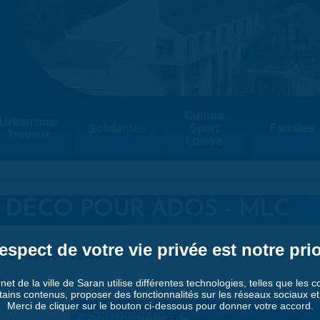
Culture
Urbanisme
Solidarités
Sport
Familles
Travaux
Loisirs
 DÉCO POUR ADOS - MLC
espect de votre vie privée est notre prio
25 |
10:00
-
12:00
)
rnet de la ville de Saran utilise différentes technologies, telles que les 
tains contenus, proposer des fonctionnalités sur les réseaux sociaux et a
Merci de cliquer sur le bouton ci-dessous pour donner votre accord.
Coordonnées: