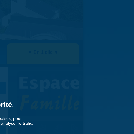
▼ En 1 clic ▼
rité.
cookies, pour
nalyser le trafic.