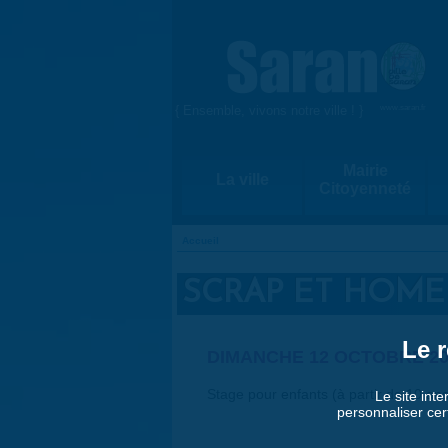
Aller au contenu principal
{ Ensemble, vivons notre ville ! }
www.saran.fr
Mairie
La ville
Citoyenneté
Accueil
VOUS ÊTES ICI
SCRAP ET HOME
Le r
DIMANCHE 12 OCTOBRE 20
Stage pour enfants (à partir de 10 ans
Le site inte
personnaliser cer