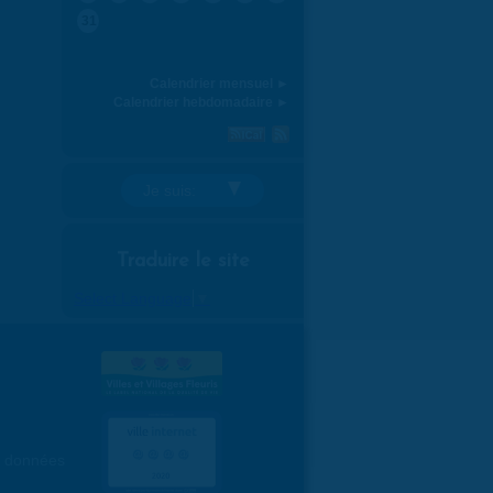
31
Calendrier mensuel ►
Calendrier hebdomadaire ►
Je suis:
Traduire le site
Select Language
▼
es données