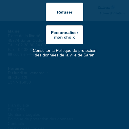
Partager
Suivre @VilleSaran
Mairie
Place de la liberté
45774 Saran Cedex
Tél. : 02 38 80 34 00
Fax : 02 38 80 34 30
Consulter la Politique de protection
courrier@ville-saran.fr
des données de la ville de Saran
Horaires
Du lundi au vendredi :
8h30 > 12h
13h > 16h30
Plan du site
Flux RSS
Mentions Légales
Politique de protection des données
Contacts
Gestion des cookies