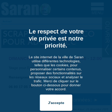
Aller au contenu principal
Accueil
VOUS ÊTES ICI
Le respect de votre
SCRAP ET HOME DÉCO
vie privée est notre
POUR ADOS - MLC
priorité.
Le site internet de la ville de Saran
DIMANCHE 11 JANVIER 2026 |
10:00
-
12:00
utilise différentes technologies,
telles que les cookies, pour
Stage pour Enfants
personnaliser certains contenus,
proposer des fonctionnalités sur
les réseaux sociaux et analyser le
Renseignements
mlc45saran@gmail.com
trafic. Merci de cliquer sur le
bouton ci-dessous pour donner
06 80 17 05 78
votre accord.
Coordonnées:
Dernière mise à jour : 26 décembre 2025