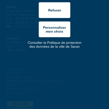
Mairie
Place de la liberté
45774 Saran Cedex
Tél. : 02 38 80 34 00
Fax : 02 38 80 34 30
courrier@ville-saran.fr
Horaires
Du lundi au vendredi :
Consulter la Politique de protection
8h30 > 12h
des données de la ville de Saran
13h > 16h30
Plan du site
Flux RSS
Mentions Légales
Politique de protection des données
Contacts
Gestion des cookies
Accessibilité