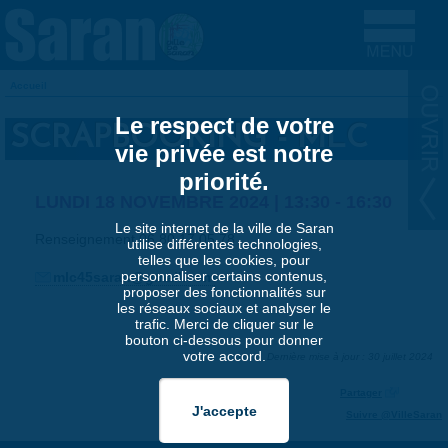
Aller au contenu principal
Accueil
VOUS ÊTES ICI
Le respect de votre
SCRAPBOOKING - MLC
vie privée est notre
priorité.
LUNDI 18 NOVEMBRE 2024 |
13:30
-
16:30
Le site internet de la ville de Saran
Renseignement 06 80 17 05 78
utilise différentes technologies,
telles que les cookies, pour
personnaliser certains contenus,
mlc45saran@gmail.com
proposer des fonctionnalités sur
les réseaux sociaux et analyser le
trafic. Merci de cliquer sur le
bouton ci-dessous pour donner
votre accord.
Dernière mise à jour : 30 juillet 2024
Partager
Suivre @VilleSaran