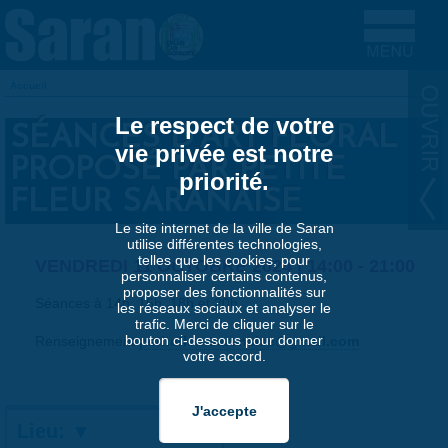
Aller au contenu principal
Accueil
VOUS ÊTES ICI
Le respect de votre
SÉANCES D'ART FLORAL
vie privée est notre
PROPOSÉ PAR PETITE
priorité.
FLEUR SARANAISE
Le site internet de la ville de Saran
utilise différentes technologies,
telles que les cookies, pour
VENDREDI 11 OCTOBRE 2024 |
14:00
-
21:00
personnaliser certains contenus,
proposer des fonctionnalités sur
Séances à 14h, 16h, 18h et 20h.
les réseaux sociaux et analyser le
trafic. Merci de cliquer sur le
bouton ci-dessous pour donner
Renseignement
petitefleursaranaise@gmail.com
votre accord.
Lieu: