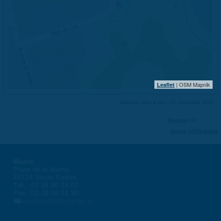
| OSM Mapnik
Leaflet
Dernière mise à jour : 27 novembre 2023
Partager
Suivre @VilleSaran
Mairie
Place de la liberté
45774 Saran Cedex
Tél. : 02 38 80 34 00
Fax : 02 38 80 34 30
courrier@ville-saran.fr