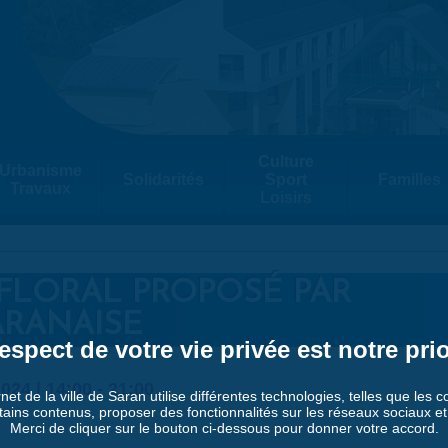
Culture
Urbanisme
Solidarités
Sport
Familles
Travaux
Loisirs
 FLORAL PROPOSÉ PAR
ARANAISE
espect de votre vie privée est notre prio
024 |
14:00
-
21:00
rnet de la ville de Saran utilise différentes technologies, telles que les 
tains contenus, proposer des fonctionnalités sur les réseaux sociaux et a
Merci de cliquer sur le bouton ci-dessous pour donner votre accord.