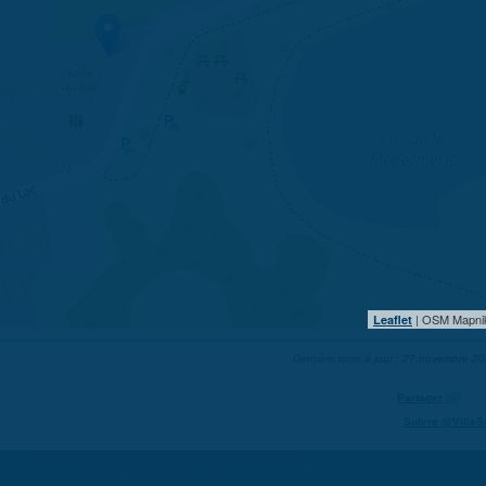
| OSM Mapni
Leaflet
Dernière mise à jour : 27 novembre 2
Partager
Suivre @VilleS