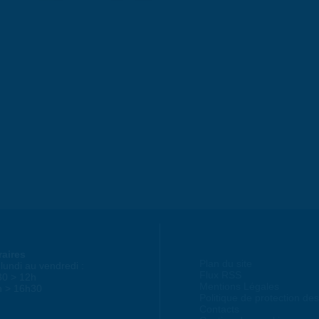
raires
Plan du site
lundi au vendredi :
Flux RSS
30 > 12h
Mentions Légales
h > 16h30
Politique de protection d
Contacts