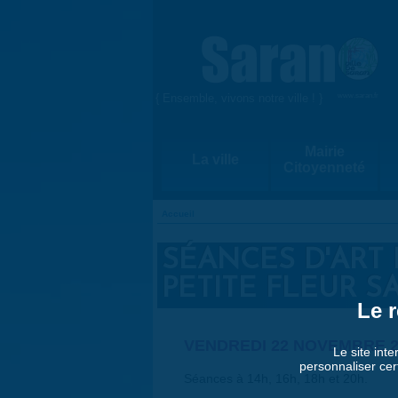
Aller au contenu principal
{ Ensemble, vivons notre ville ! }
www.saran.fr
Mairie
La ville
Citoyenneté
Accueil
VOUS ÊTES ICI
SÉANCES D'ART
PETITE FLEUR S
Le r
VENDREDI 22 NOVEMBRE 2
Le site inte
personnaliser cer
Séances à 14h, 16h, 18h et 20h.