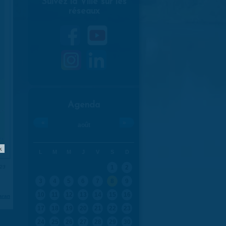
Suivez la Ville sur les
réseaux
Agenda
«
»
août
k
L
M
M
J
V
S
D
023
1
2
3
4
5
6
7
8
9
10
11
12
13
14
15
16
aran
17
18
19
20
21
22
23
24
25
26
27
28
29
30