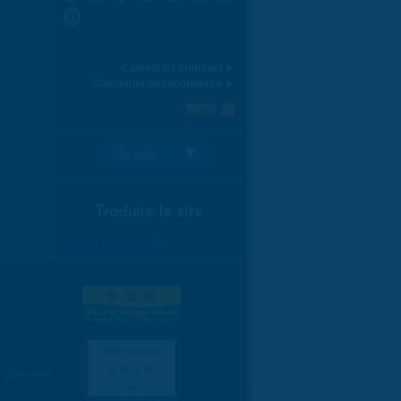
31
Calendrier mensuel ►
Calendrier hebdomadaire ►
Je suis:
Traduire le site
Select Language
▼
es données