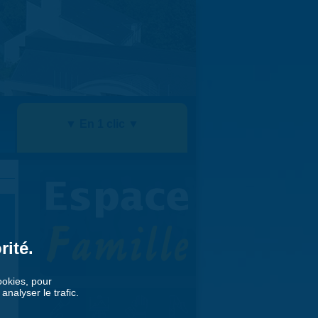
▼ En 1 clic ▼
rité.
cookies, pour
nalyser le trafic.