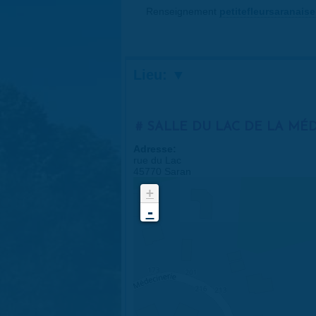
Renseignement
petitefleursaranai
Lieu:
SALLE DU LAC DE LA MÉ
Adresse:
rue du Lac
45770 Saran
+
-