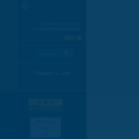
31
Calendrier mensuel ►
Calendrier hebdomadaire ►
Je suis:
Traduire le site
Select Language
▼
es données