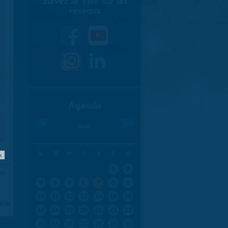
Suivez la Ville sur les
réseaux
Agenda
«
»
août
L
M
M
J
V
S
D
k
1
2
026
3
4
5
6
7
8
9
10
11
12
13
14
15
16
aran
17
18
19
20
21
22
23
24
25
26
27
28
29
30