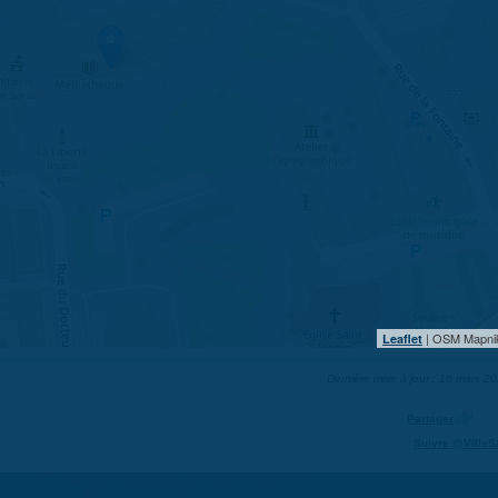
| OSM Mapni
Leaflet
Dernière mise à jour : 16 mars 2
Partager
Suivre @VilleS