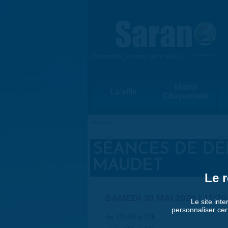
Aller au contenu principal
{ Ensemble, vivons notre ville ! }
www.saran.fr
Mairie
La ville
Citoyenneté
Accueil
VOUS ÊTES ICI
SÉANCES DE DÉ
MAUDET
Le r
SAMEDI 30 MAI 2026 |
11:30
Le site inte
personnaliser cer
de 11h30 à 12h