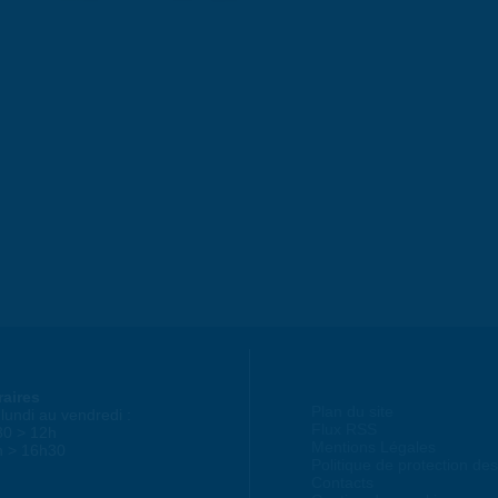
raires
Plan du site
lundi au vendredi :
Flux RSS
30 > 12h
Mentions Légales
h > 16h30
Politique de protection d
Contacts