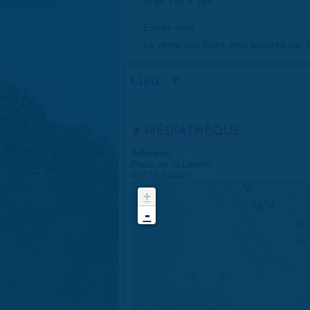
et de 15h à 16h
Entrée libre
La vente des livres sera assurée par la
Lieu:
MÉDIATHÈQUE
Adresse:
Place de la Liberté
45770 Saran
+
-