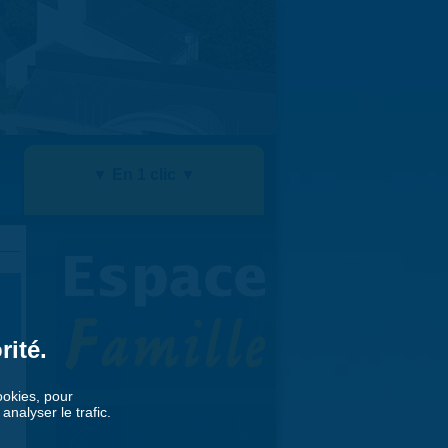
▼ En 1 clic ▼
rité.
cookies, pour
nalyser le trafic.