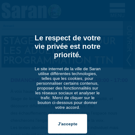
Aller au contenu principal
Accueil
VOUS ÊTES ICI
Le respect de votre
STAGE AMATEUR, POUR
vie privée est notre
LES ADULTES -
priorité.
PROGRAMMATION TTN
Le site internet de la ville de Saran
utilise différentes technologies,
telles que les cookies, pour
DIMANCHE 9 NOVEMBRE 2025 |
10:00
-
17:00
personnaliser certains contenus,
proposer des fonctionnalités sur
À voix haute !
les réseaux sociaux et analyser le
trafic. Merci de cliquer sur le
Stage de lecture à voix haute, pour faciliter l’oralité, et
bouton ci-dessous pour donner
découvrir différentes formes d’écritures. Par
votre accord.
des échauffements et des exercices dans l’espace nous
chercherons l’engagement du corps et de la voix.
Les textes abordés permettront un travail individuel mais
aussi collectif par l’abord du travail de chœur.