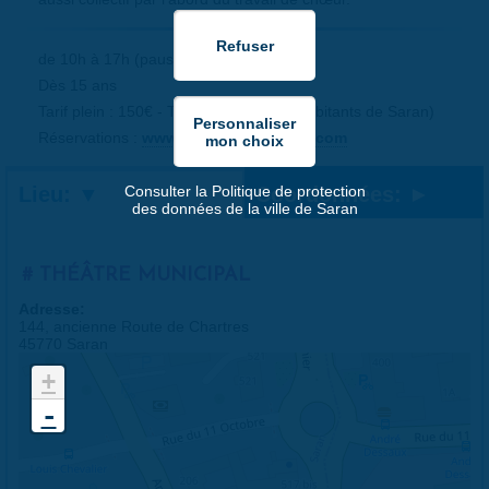
de 10h à 17h (pause de 12h à 13h)
Dès 15 ans
Tarif plein : 150€ - Tarif réduit : 120€ (habitants de Saran)
Réservations :
www.theatre-tete-noire.com
Lieu:
Coordonnées:
Consulter la Politique de protection
des données de la ville de Saran
THÉÂTRE MUNICIPAL
Adresse:
144, ancienne Route de Chartres
45770 Saran
+
-