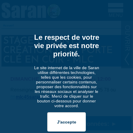
Aller au contenu principal
Accueil
VOUS ÊTES ICI
Le respect de votre
STAGE ENFANTS
vie privée est notre
CRÉATION D'UN PORTE
priorité.
CLÉ EN CUIR - MLC
Le site internet de la ville de Saran
utilise différentes technologies,
telles que les cookies, pour
DIMANCHE 9 MARS 2025 |
10:00
-
12:00
personnaliser certains contenus,
proposer des fonctionnalités sur
Renseignements et inscriptions 06 80 17 05 78 ou
les réseaux sociaux et analyser le
trafic. Merci de cliquer sur le
mlc45saran@gmail.com
bouton ci-dessous pour donner
votre accord.
Coordonnées: