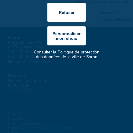
Dernière mise à jour : 18 décembre 2024
Partager
Suivre @VilleSaran
Mairie
Place de la liberté
45774 Saran Cedex
Tél. : 02 38 80 34 00
Consulter la Politique de protection
Fax : 02 38 80 34 30
des données de la ville de Saran
courrier@ville-saran.fr
Horaires
Du lundi au vendredi :
8h30 > 12h
13h > 16h30
Plan du site
Flux RSS
Mentions Légales
Politique de protection des données
Contacts