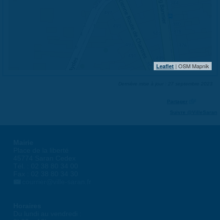
| OSM Mapnik
Leaflet
Dernière mise à jour : 27 septembre 2023
Partager
Suivre @VilleSaran
Mairie
Place de la liberté
45774 Saran Cedex
Tél. : 02 38 80 34 00
Fax : 02 38 80 34 30
courrier@ville-saran.fr
Horaires
Du lundi au vendredi :