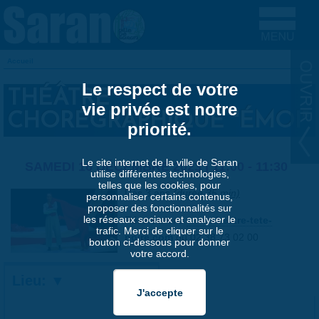
Aller au contenu principal
Accueil
VOUS ÊTES ICI
Le respect de votre
THÉÂTRE
vie privée est notre
CHORÉGRAPHIQUE "ÉMOI"
priorité.
Le site internet de la ville de Saran
SAMEDI 16 DÉCEMBRE 2023 |
11:00
-
11:30
utilise différentes technologies,
telles que les cookies, pour
Dès 3 ans.
(durée 35 min)
personnaliser certains contenus,
proposer des fonctionnalités sur
les réseaux sociaux et analyser le
Réservations
www.theatre-tete-
trafic. Merci de cliquer sur le
noire.com
ou 02 38 73 02 00
bouton ci-dessous pour donner
votre accord.
Lieu: