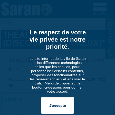
Aller au contenu principal
Accueil
VOUS ÊTES ICI
Le respect de votre
THÉÂTRE "PINGOUIN
vie privée est notre
(DISCOURS AMOUREUX)"
priorité.
Le site internet de la ville de Saran
SAMEDI 16 DÉCEMBRE 2023 |
16:00
-
17:00
utilise différentes technologies,
telles que les cookies, pour
Dès 8 ans.
personnaliser certains contenus,
proposer des fonctionnalités sur
les réseaux sociaux et analyser le
Réservations
www.theatre-tete-noire.com
ou 02 38 73 02
trafic. Merci de cliquer sur le
00
bouton ci-dessous pour donner
votre accord.
Lieu: