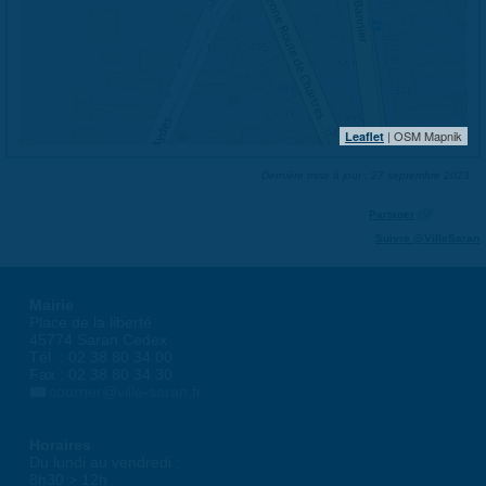
| OSM Mapnik
Leaflet
Dernière mise à jour : 27 septembre 2023
Partager
Suivre @VilleSaran
Mairie
Place de la liberté
45774 Saran Cedex
Tél. : 02 38 80 34 00
Fax : 02 38 80 34 30
courrier@ville-saran.fr
Horaires
Du lundi au vendredi :
8h30 > 12h