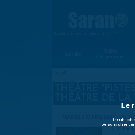
Aller au contenu principal
{ Ensemble, vivons notre ville ! }
www.saran.fr
Mairie
La ville
Citoyenneté
Accueil
VOUS ÊTES ICI
THÉÂTRE "PISTE
THÉÂTRE DE LA 
Le r
MARDI 3 MARS 2026 |
20:30
Le site inte
personnaliser cer
En 2010, Penda 