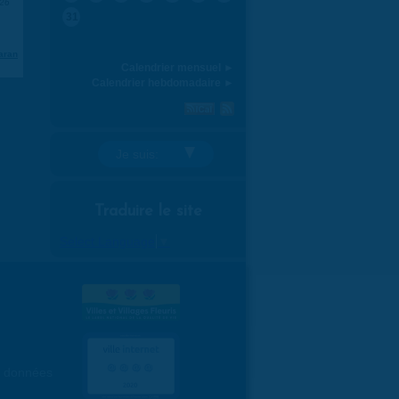
026
31
aran
Calendrier mensuel ►
Calendrier hebdomadaire ►
Je suis:
Traduire le site
Select Language
▼
es données