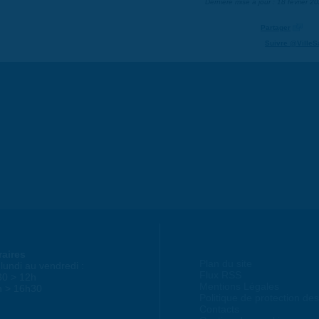
Dernière mise à jour : 18 février 2
Partager
Suivre @VilleS
raires
Plan du site
lundi au vendredi :
Flux RSS
30 > 12h
Mentions Légales
h > 16h30
Politique de protection d
Contacts