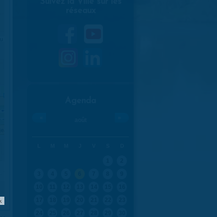
Suivez la Ville sur les
réseaux
Agenda
«
»
août
L
M
M
J
V
S
D
1
2
3
4
5
6
7
8
9
10
11
12
13
14
15
16
k
17
18
19
20
21
22
23
24
25
26
27
28
29
30