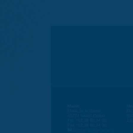
Mairie
Ho
Place de la liberté
Du 
45774 Saran Cedex
8h
Tél. : 02 38 80 34 00
13
Fax : 02 38 80 34 30
courrier@ville-saran.fr