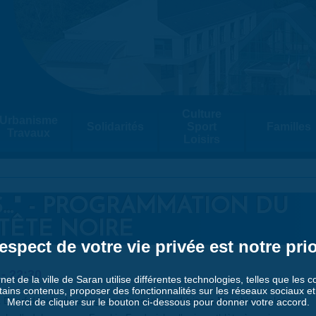
Culture
Urbanisme
Solidarités
Sport
Familles
Travaux
Loisirs
S..." - PROGRAMMATION DU
TÊTE NOIRE
espect de votre vie privée est notre prio
-
22:30
rnet de la ville de Saran utilise différentes technologies, telles que les 
tains contenus, proposer des fonctionnalités sur les réseaux sociaux et a
Diouf décide de s'engager dans un road-trip en Namibie sur les
Merci de cliquer sur le bouton ci-dessous pour donner votre accord.