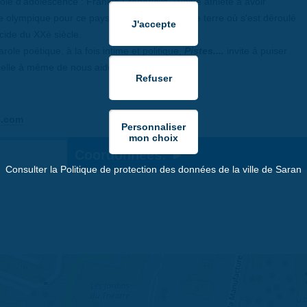
ole d'adolescence : Frankie Fredericks, l'uniue athlète à avoir
re olympique pour ce pays. Elle y découvre une terre où s'est déroulé
cide du XXè siècle.
role poétique, à la fois intime et politique,
Pistes....
invite à puiser
celle à même de nous aider à nous réaliser.
e.com
Coordonnées:
Consulter la Politique de protection des données de la ville de Saran