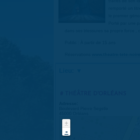
traces de son id
remporté un tit
le premier géno
Porté par une pa
dans ses blessures sa propre force , 
Public : À partir de 15 ans
Réservations
www.theatre-tete-noir
Lieu:
THÉÂTRE D'ORLÉANS
Adresse:
Boulevard Pierre Segelle
45000 Orléans
+
-