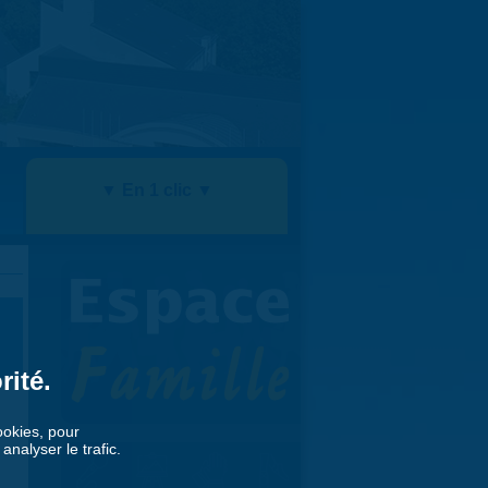
▼ En 1 clic ▼
rité.
cookies, pour
nalyser le trafic.