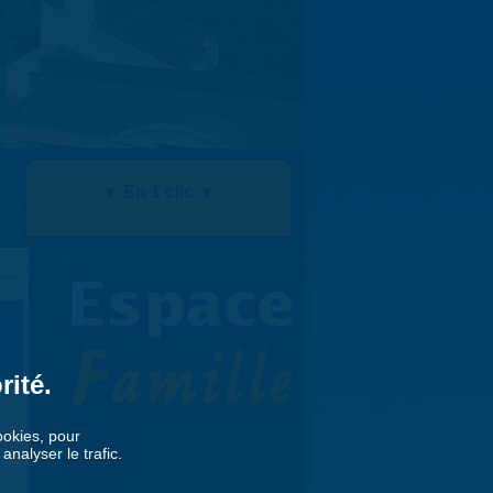
▼ En 1 clic ▼
rité.
cookies, pour
nalyser le trafic.