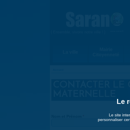
Aller au contenu principal
{ Ensemble, vivons notre ville ! }
www.saran.fr
Mairie
La ville
Citoyenneté
Accueil
VOUS ÊTES ICI
CONTACTER LE 
MATERNELLE
Le r
Le site inte
Nom et Prénom
*
personnaliser cer