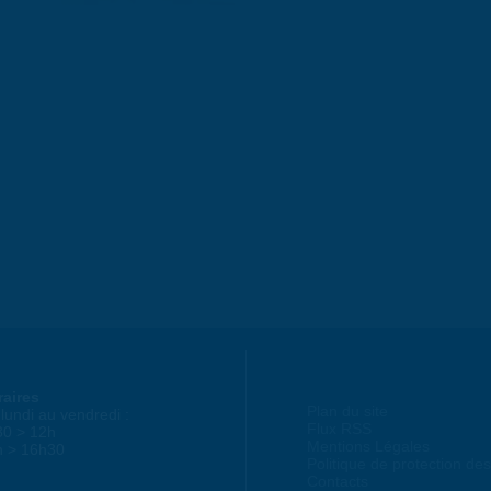
raires
Plan du site
lundi au vendredi :
Flux RSS
30 > 12h
Mentions Légales
h > 16h30
Politique de protection d
Contacts