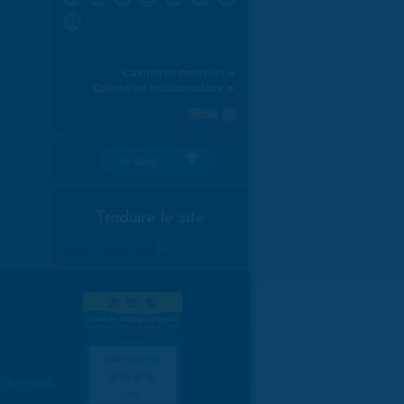
31
Calendrier mensuel ►
Calendrier hebdomadaire ►
Je suis:
Traduire le site
Select Language
▼
es données