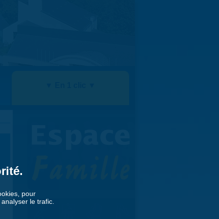
▼ En 1 clic ▼
rité.
cookies, pour
nalyser le trafic.