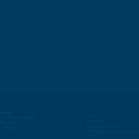
raires
Plan du site
lundi au vendredi :
Flux RSS
30 > 12h
Mentions Légales
h > 16h30
Politique de protection d
Contacts