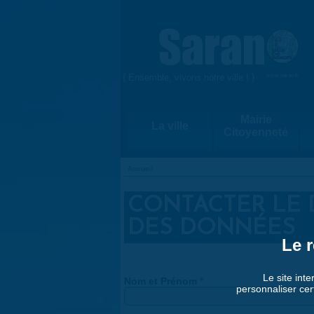
Aller au contenu principal
{ Ensemble, vivons notre ville ! }
www.saran.fr
Mairie
La ville
Citoyenneté
Accueil
VOUS ÊTES ICI
CONTACTER LE 
DES DONNÉES
Le r
Le site inte
Nom et Prénom
*
personnaliser cer