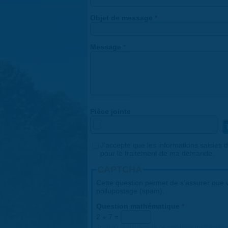
Objet de message
*
Message
*
Pièce jointe
Consentement
J'accepte que les informations saisies da
*
pour le traitement de ma demande.
CAPTCHA
Cette question permet de s'assurer que v
pollupostage (spam).
Question mathématique
*
2 + 7 =
Trouvez la solution de ce problème mathématique