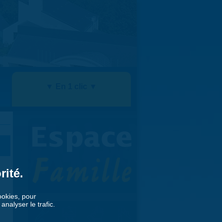
▼ En 1 clic ▼
rité.
cookies, pour
nalyser le trafic.