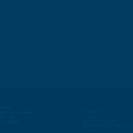
raires
Plan du site
lundi au vendredi :
Flux RSS
30 > 12h
Mentions Légales
h > 16h30
Politique de protection d
Contacts