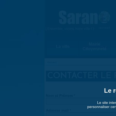
Aller au contenu principal
{ Ensemble, vivons notre ville ! }
www.saran.fr
Mairie
La ville
Citoyenneté
Accueil
VOUS ÊTES ICI
CONTACTER LE P
Le r
Nom et Prénom
*
Le site inte
personnaliser cer
Adresse mail
*