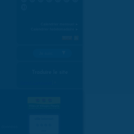
31
Calendrier mensuel ►
Calendrier hebdomadaire ►
Je suis:
Traduire le site
Select Language
▼
es données